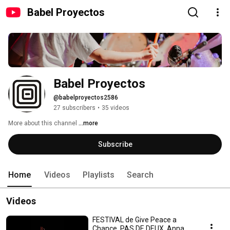
Babel Proyectos
Babel Proyectos
@babelproyectos2586
27 subscribers
•
35 videos
More about this channel
...more
Subscribe
Home
Videos
Playlists
Search
Videos
FESTIVAL de Give Peace a
Chance, PAS DE DEUX. Anna