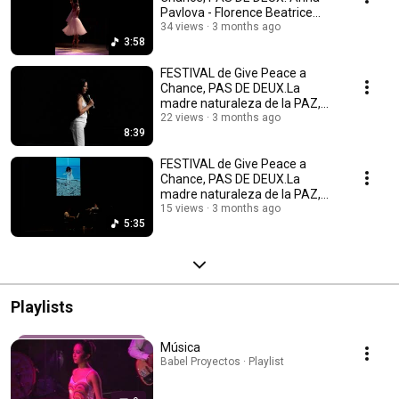
Pavlova - Florence Beatrice
Price.
34 views
3 months ago
3:58
FESTIVAL de Give Peace a
Chance, PAS DE DEUX.La
madre naturaleza de la PAZ,
2025.Mtra. Erika Cámara.
22 views
3 months ago
8:39
FESTIVAL de Give Peace a
Chance, PAS DE DEUX.La
madre naturaleza de la PAZ,
2025.Mtra. Eunice Gómez.
15 views
3 months ago
5:35
Playlists
Música
Babel Proyectos · Playlist