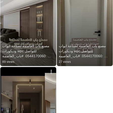
مصنع باب العاصمة لصناعة ابواب 
مصنع باب العاصمة لصناعة ابواب 
وديكورات wpc للتواصل 
وديكورات wpc للتواصل 
:0544170060. #باب_العاصمة 
:0544170060. #باب_العاصمة 
#أبواب  #wpc #الرياض
#أبواب  #wpc #الرياض
89 views
27 views