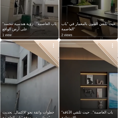
حيث تلتقي الفنون بالمعمار في "باب 
"باب العاصمة".. رؤية هندسية تتجسد 
العاصمة"
على أرض الواقع
1 view
2 views
"باب العاصمة".. حيث تلتقي الأناقة 
خطوات واثقة نحو الاكتمال: تحديث 
بالاستدامة
ميداني من موقع "باب العاصمة"