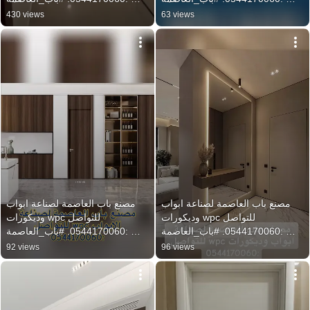
#أبواب  #wpc #الرياض
#أبواب  #wpc #الرياض
430 views
63 views
مصنع باب العاصمة لصناعة ابواب 
مصنع باب العاصمة لصناعة ابواب 
وديكورات wpc للتواصل 
وديكورات wpc للتواصل 
:0544170060. #باب_العاصمة 
:0544170060. #باب_العاصمة 
#أبواب  #wpc #الرياض
#أبواب  #wpc #الرياض
92 views
96 views