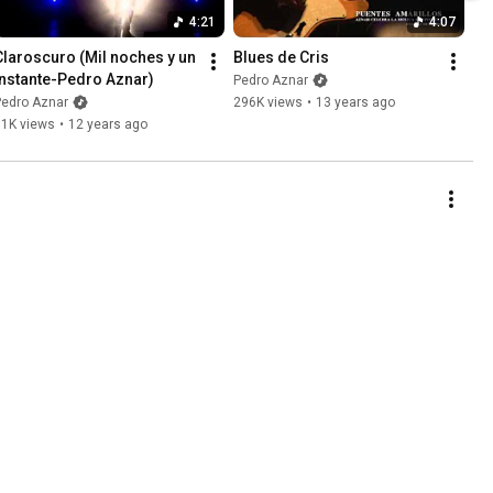
4:21
4:07
Claroscuro (Mil noches y un 
Blues de Cris
instante-Pedro Aznar)
Pedro Aznar
Pedro Aznar
296K views
•
13 years ago
81K views
•
12 years ago