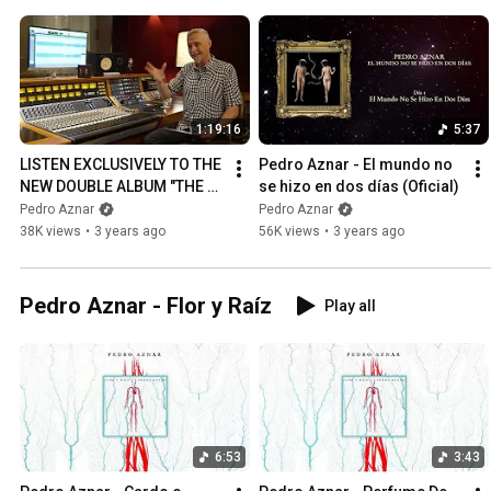
1:19:16
5:37
LISTEN EXCLUSIVELY TO THE 
Pedro Aznar - El mundo no 
NEW DOUBLE ALBUM "THE 
se hizo en dos días (Oficial)
WORLD WASN'T MADE IN 
Pedro Aznar
Pedro Aznar
TWO DAYS"
38K views
•
3 years ago
56K views
•
3 years ago
Pedro Aznar - Flor y Raíz
Play all
6:53
3:43