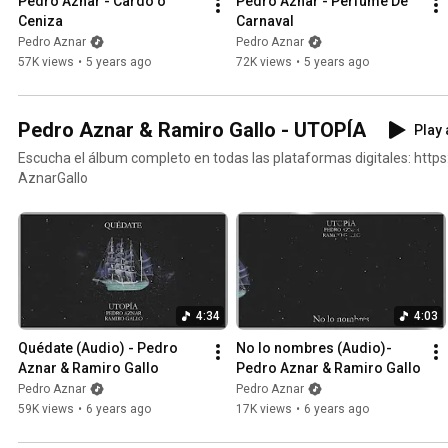
Pedro Aznar - Cardo o 
Pedro Aznar - Perfume De 
Ceniza
Carnaval
Pedro Aznar
Pedro Aznar
57K views
•
5 years ago
72K views
•
5 years ago
Pedro Aznar & Ramiro Gallo - UTOPÍA
Play 
Escucha el álbum completo en todas las plataformas digitales: https:
AznarGallo
4:34
4:03
Quédate (Audio) - Pedro 
No lo nombres (Audio)- 
Aznar & Ramiro Gallo
Pedro Aznar & Ramiro Gallo
Pedro Aznar
Pedro Aznar
59K views
•
6 years ago
17K views
•
6 years ago