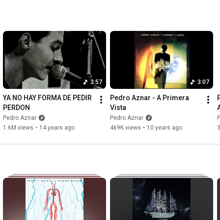
3:57
3:07
YA NO HAY FORMA DE PEDIR 
Pedro Aznar - A Primera 
PERDON
Vista
Pedro Aznar
Pedro Aznar
1.6M views
•
14 years ago
469K views
•
10 years ago