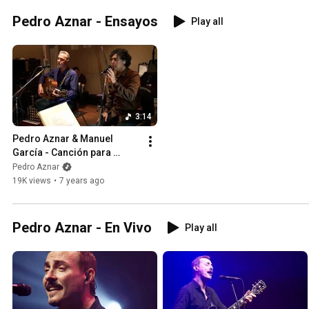
Pedro Aznar - Ensayos
Play all
3:14
Pedro Aznar & Manuel 
García - Canción para 
Mañana (Ensayo)
Pedro Aznar
19K views
•
7 years ago
Pedro Aznar - En Vivo
Play all