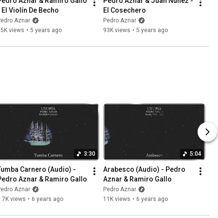
Pedro Aznar & Ramiro Gallo 
Pedro Aznar & Juan Nuñez - 
- El Violín De Becho
El Cosechero
Pedro Aznar
Pedro Aznar
35K views
•
5 years ago
93K views
•
5 years ago
3:30
5:04
Tumba Carnero (Audio) - 
Arabesco (Audio) - Pedro 
Pedro Aznar & Ramiro Gallo
Aznar & Ramiro Gallo
Pedro Aznar
Pedro Aznar
.7K views
•
6 years ago
11K views
•
6 years ago