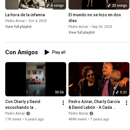
4 songs
20 songs
La hora de la infamia
El mundo no se hizo en dos 
días
Pedro Aznar
•
Oct 4, 2025
View full playlist
Pedro Aznar
•
Sep 26, 2025
View full playlist
Con Amigos
Play all
30:56
5:21
Con Charly y David 
Pedro Aznar, Charly García 
escuchando la 
& David Lebón - A Cada 
remasterizacion de “La 
Hombre a Cada Mujer (Vivo 
Pedro Aznar
Pedro Aznar
Grasa de las Capitales”
Teatro Colón)
17K views
•
6 years ago
499K views
•
7 years ago