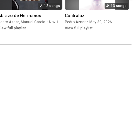
12 songs
13 songs
Abrazo de Hermanos
Contraluz
Pedro Aznar
,
Manuel García
•
Nov 13, 2025
Pedro Aznar
•
May 30, 2026
iew full playlist
View full playlist