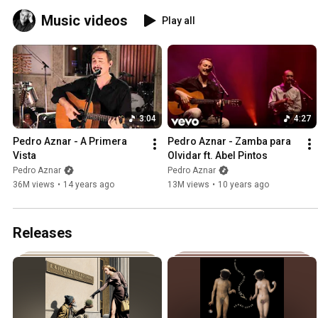
Music videos
Play all
3:04
4:27
Pedro Aznar - A Primera 
Pedro Aznar - Zamba para 
Vista
Olvidar ft. Abel Pintos
Pedro Aznar
Pedro Aznar
36M views
•
14 years ago
13M views
•
10 years ago
Releases