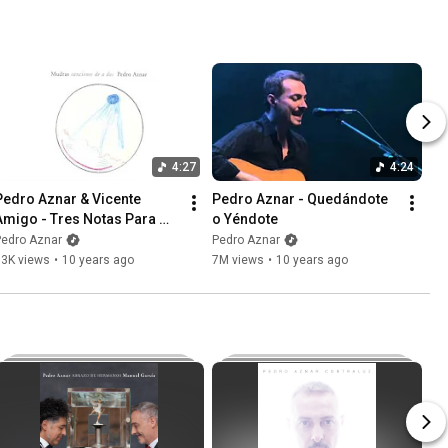
4:27
4:24
Pedro Aznar & Vicente 
Pedro Aznar - Quedándote 
Amigo - Tres Notas Para 
o Yéndote
Decir Te Quiero
Pedro Aznar
Pedro Aznar
33K views
•
10 years ago
7M views
•
10 years ago