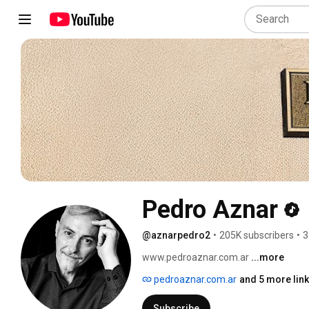
Pedro Aznar
@aznarpedro2
•
205K subscribers
•
3
www.pedroaznar.com.ar 
...more
pedroaznar.com.ar
and 5 more lin
Subscribe