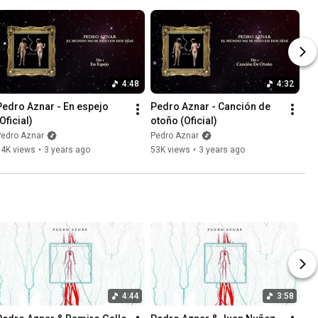
4:48
4:32
Pedro Aznar - En espejo 
Pedro Aznar - Canción de 
Oficial)
otoño (Oficial)
Pedro Aznar
Pedro Aznar
34K views
•
3 years ago
53K views
•
3 years ago
4:44
3:58