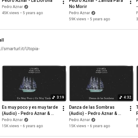
Pedro Aznar - La Llorona
Pedro Aznar - Zamba Para 
Libertad sin igualdad es tiranía

No Morir
Pedro Aznar
Libertad sin igualdad es tiranía

45K views
•
5 years ago
Pedro Aznar
Lo repito, y aclaro antes que siga:

59K views
•
5 years ago
Yo no quiero igualdad sin libertad

Y va de nuevo:

Libertad sin igualdad es tiranía

all
Libertad sin igualdad es tiranía

//smarturl.it/Utopia-
Lo repito, y aclaro antes que siga:

Yo no quiero igualdad sin libertad

Porque sólo hay igualdad en libertad 

Porque sólo hay libertad en la igualdad
3:19
4:32
Es muy poco y es muy tarde 
Danza de las Sombras 
(Audio) - Pedro Aznar & 
(Audio) - Pedro Aznar & 
Ramiro Gallo
Ramiro Gallo
Pedro Aznar
Pedro Aznar
15K views
•
6 years ago
15K views
•
6 years ago
8