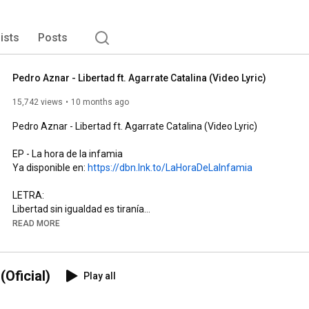
lists
Posts
Pedro Aznar - Libertad ft. Agarrate Catalina (Video Lyric)
15,742 views
10 months ago
Pedro Aznar - Libertad ft. Agarrate Catalina (Video Lyric)

EP - La hora de la infamia

Ya disponible en: 
https://dbn.lnk.to/LaHoraDeLaInfamia
LETRA:

Libertad sin igualdad es tiranía

Libertad sin igualdad es tiranía

READ MORE
Lo repito, y aclaro antes que siga:

Yo no quiero igualdad sin libertad

Oficial)
Play all
Libertad sin igualdad es tiranía

Libertad sin igualdad es tiranía

Lo repito, y aclaro antes que siga:
