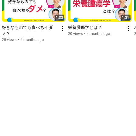
1:33
1:31
好きなものでも食べちゃダ
栄養腫瘍学とは？
メ？
20 views
•
4 months ago
20 views
•
4 months ago