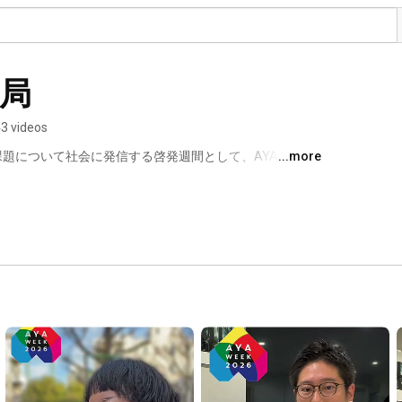
務局
3 videos
その課題について社会に発信する啓発週間として、AYA世代の
...more
もに、2021年から始まった啓発週間です。AYAがん患
る社会的な理解の促進によって、AYA世代がん患者さん
づくりにつながるような活動を目的としています。 