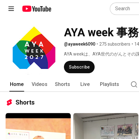
AYA week 事
@ayaweek6090
•
275 subscribers
•
14
AYA weekは、AYA世代のがんと
がんに関わるさまざまな団体の皆様とと
者や経験者の抱える生きづらさに関す
Subscribe
および経験者にとって生きやすい社会
Home
Videos
Shorts
Live
Playlists
Shorts