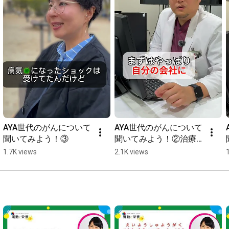
AYA世代のがんについて
AYA世代のがんについて
聞いてみよう！③
聞いてみよう！②治療と
仕事
1.7K views
2.1K views