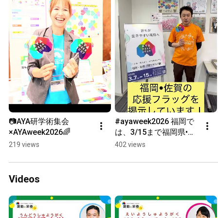
📷AYA研学術集会
#ayaweek2026 福岡で
×AYAweek2026🌈
は、3/15まで福岡県•佐
賀県の応援フラッグを
219 views
402 views
集めて掲示していま
す。ぜひ、福岡市 NPO･
ボランティア交流セン
Videos
ターあすみん にお立ち
寄りください！