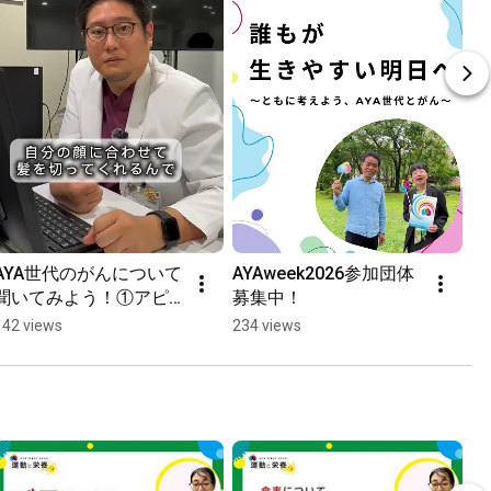
AYA世代のがんについて
AYAweek2026参加団体
聞いてみよう！①アピア
募集中！
ランスケア
142 views
234 views