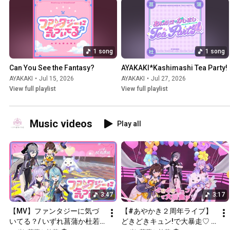
1 song
1 song
Can You See the Fantasy?
AYAKAKI*Kashimashi Tea Party!
AYAKAKI
•
Jul 15, 2026
AYAKAKI
•
Jul 27, 2026
View full playlist
View full playlist
Music videos
Play all
3:47
3:17
【MV】ファンタジーに気づ
【#あやかき２周年ライブ】
いてる？/ いずれ菖蒲か杜若
どきどきキュン!で大暴走♡ / 