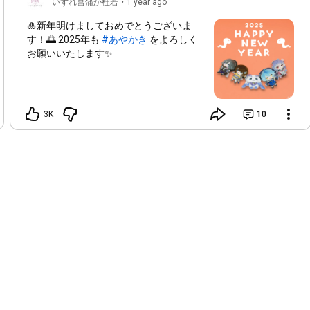
いずれ菖蒲か杜若
•
1 year ago
🎍新年明けましておめでとうございま
す！🌅 2025年も
#あやかき
をよろしく
お願いいたします✨
3K
10