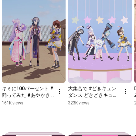
キミに100パーセント #
大集合で #どきキュン
踊ってみた #あやかき 
ダンス どきどきキュン!
#shorts
で大暴走♡ #踊ってみた
161K views
323K views