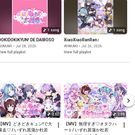
1 song
1 song
DOKIDOKIKYUN! DE DAIBOSO
XiaoXiaoRanRan♪
AYAKAKI
•
Jul 28, 2026
AYAKAKI
•
Jul 26, 2026
iew full playlist
View full playlist
3:12
3:00
【MV】どきどきキュン!で大
【MV】無理すぎ♡オタクハ
暴走♡ / いずれ菖蒲か杜若
ート/ いずれ菖蒲か杜若