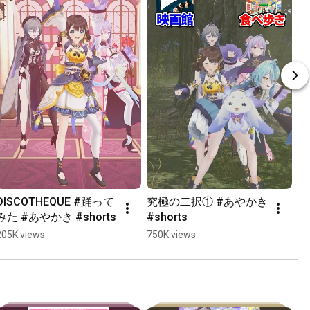
DISCOTHEQUE #踊って
究極の二択① #あやかき 
みた #あやかき #shorts
#shorts
205K views
750K views