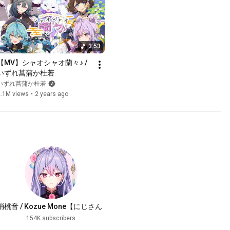
3:53
【MV】シャオシャオ蘭々♪ / 
いずれ菖蒲か杜若
いずれ菖蒲か杜若
2.1M views
•
2 years ago
梢桃音 / Kozue Mone【にじさん
じ】
154K subscribers