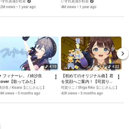
いずれ菖蒲か杜若
いずれ菖蒲か杜若
12M views
•
1 year ago
4M views
•
1 year ago
4:10
4:02
✦ フィナーレ。 / 綺沙良 
【初めてのオリジナル曲】君
cover【歌ってみた】
を笑顔へご案内！【司賀り
こ/にじさんじ所属】【3Dお
綺沙良 / Kisara【にじさんじ】
司賀りこ / Shiga Riko【にじさんじ】
披露目映像】
68K views
•
5 months ago
42K views
•
5 months ago