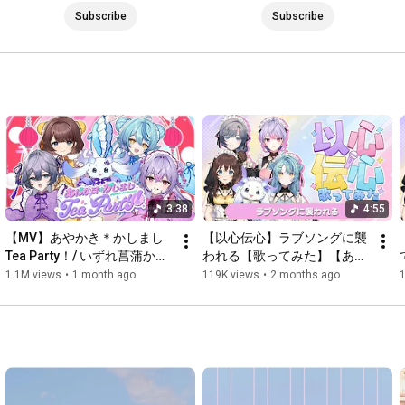
Subscribe
Subscribe
https://www.anycolor.co.jp/notice-for...
#あやかき
#あやかき展
3:38
4:55
【MV】あやかき＊かしまし 
【以心伝心】ラブソングに襲
Tea Party！/ いずれ菖蒲か杜
われる【歌ってみた】【あや
若
かき】
1.1M views
•
1 month ago
119K views
•
2 months ago