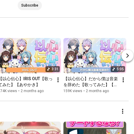
Subscribe
3:31
5:05
【以心伝心】IRIS OUT【歌っ
【以心伝心】だから僕は音楽
てみた】【あやかき】
を辞めた【歌ってみた】【あ
やかき】
174K views
•
2 months ago
159K views
•
2 months ago