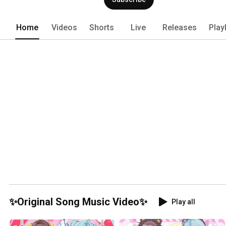
Home
Videos
Shorts
Live
Releases
Play
✨Original Song Music Video✨
Play all