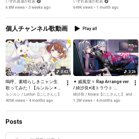
｜『杖と剣の伝説』1周年タ
いずれ菖蒲か杜若
いずれ菖蒲か杜若
いずれ菖蒲か杜若
イアップ主題歌
6.8M views
•
3 weeks ago
649K views
•
1 month ago
個人チャンネル歌動画
Play all
3:42
3:26
嗚呼、素晴らしきニャン生　
✦ 威風堂々 Rap Arrange ver. 
歌ってみた！【ルンルン × 司
/ 綺沙良×渚トラウト 
賀りこ /にじさんじ】
cover【歌ってみた】
ルンルン / Lunlun【にじさんじ】
綺沙良 / Kisara【にじさんじ】 and 渚トラウト / Nagisa Trout【にじさんじ】
405K views
•
4 months ago
1.2M views
•
4 months ago
Posts