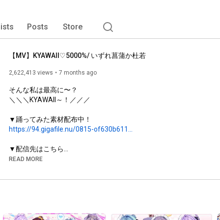
lists
Posts
Store
【MV】KYAWAII♡5000%/ いずれ菖蒲か杜若
2,622,413 views
7 months ago
そんな私は最高に〜？

＼＼＼KYAWAII～！／／／

https://94.gigafile.nu/0815-of630b611...
https://nijisanjirecords.lnk.to/ayaka...
READ MORE
歌唱：いずれ菖蒲か杜若

作曲・編曲 : イトイ

作詞：イトイ・新谷風太

イラスト：わか
