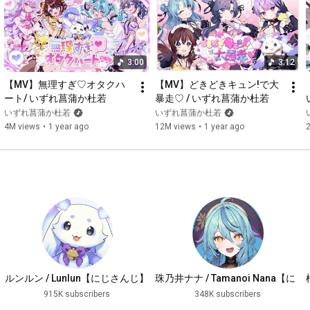
SDアニメーション：あまぎゆう

振付：わた

動画：POhL

3:00
3:12
✧いずれ菖蒲か杜若とは✧

にじさんじ所属VTuber「司賀りこ」「珠乃井ナナ」「綺沙良」
【MV】無理すぎ♡オタクハ
【MV】どきどきキュン!で大
「梢桃音」「ルンルン」の４名と１匹のユニット。

ート/ いずれ菖蒲か杜若
暴走♡ / いずれ菖蒲か杜若
通称あやかき。

いずれ菖蒲か杜若
いずれ菖蒲か杜若
蘭阜という街でのんびり過ごしています。とっても素敵な街な
4M views
•
1 year ago
12M views
•
1 year ago
ので、みなさん遊びに来てくださいね。

https://www.youtube.com/@ShigaRiko
https://www.youtube.com/@TamanoiNana
https://www.youtube.com/@Kisara_nijis...
https://www.youtube.com/@KozueMone
https://www.youtube.com/@Lunlun_nijis...
https://twitter.com/AYAKAKI_INFO
ルンルン / Lunlun【にじさんじ】
珠乃井ナナ / Tamanoi Nana【に
じさんじ】
915K subscribers
348K subscribers
※未成年者の視聴者の方々は、下記リンク先の注意事項もご覧