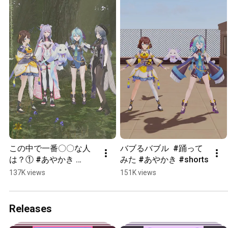
この中で一番〇〇な人
バブるバブル  #踊って
は？① #あやかき 
みた #あやかき #shorts
#shorts
137K views
151K views
Releases