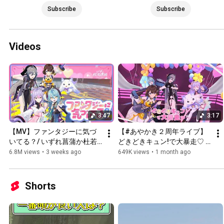
Subscribe
Subscribe
Videos
3:47
3:17
【MV】ファンタジーに気づ
【#あやかき２周年ライブ】
いてる？/ いずれ菖蒲か杜若
どきどきキュン!で大暴走♡ / 
｜『杖と剣の伝説』1周年タ
いずれ菖蒲か杜若
6.8M views
•
3 weeks ago
649K views
•
1 month ago
イアップ主題歌
Shorts