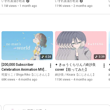
若
かき】
いずれ菖蒲か杜若
いずれ菖蒲か杜若
1.1M views
•
1 month ago
119K views
•
2 months ago
4:24
3:39
[200,000 Subscriber 
✦ きゅうくらりん / 綺沙良 
Celebration Animation MV] 
cover【歌ってみた】
no man’s world [Cover] by 
司賀りこ / Shiga Riko【にじさんじ】
綺沙良 / Kisara【にじさんじ】
Riko Shiga / Nijisanji
68K views
•
4 months ago
115K views
•
4 months ago