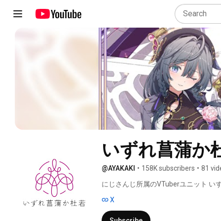
いずれ菖蒲か
@AYAKAKI
•
158K subscribers
•
81 vid
にじさんじ所属のVTuberユニット い
X
Subscribe