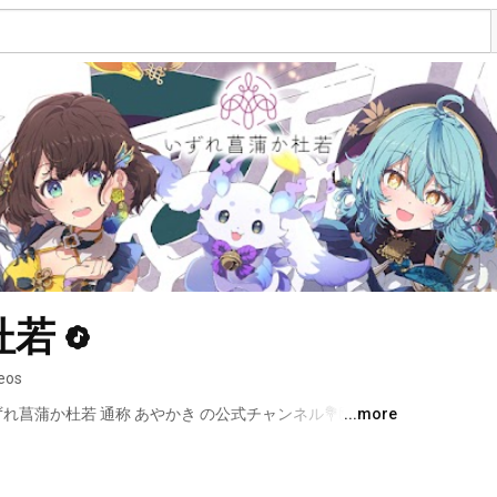
杜若
eos
ずれ菖蒲か杜若 通称 あやかき の公式チャンネル💐🗺 
...more