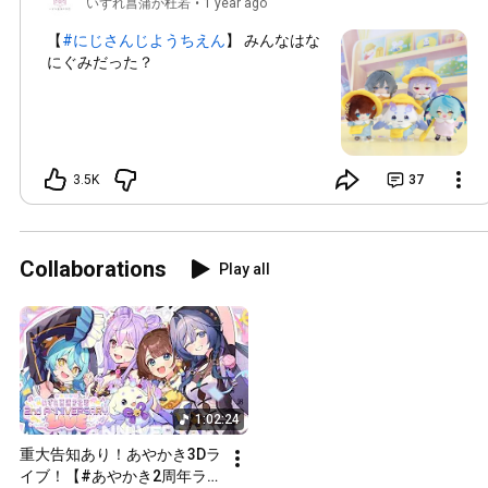
いずれ菖蒲か杜若
•
1 year ago
【
#にじさんじようちえん
】 みんなはな
にぐみだった？
3.5K
37
Collaborations
Play all
1:02:24
重大告知あり！あやかき3Dラ
イブ！【#あやかき2周年ライ