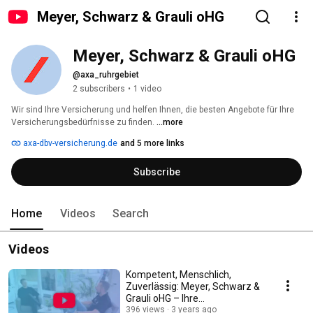
Meyer, Schwarz & Grauli oHG
Meyer, Schwarz & Grauli oHG
@axa_ruhrgebiet
2 subscribers
•
1 video
Wir sind Ihre Versicherung und helfen Ihnen, die besten Angebote für Ihre 
Versicherungsbedürfnisse zu finden. 
...more
axa-dbv-versicherung.de
and 5 more links
Subscribe
Home
Videos
Search
Videos
Kompetent, Menschlich,
Zuverlässig: Meyer, Schwarz &
Grauli oHG – Ihre
Versicherungspartner!
396 views
3 years ago