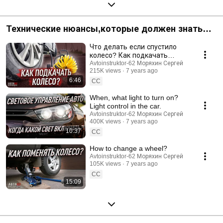
Технические нюансы,которые должен знать
каждый водитель, при эксплуатации
Что делать если спустило
автомобиля.
колесо? Как подкачать
колесо?
Avtoinstruktor-62 Моряхин Сергей
215K views
7 years ago
6:46
CC
When, what light to turn on?
Light control in the car.
Avtoinstruktor-62 Моряхин Сергей
400K views
7 years ago
10:37
CC
How to change a wheel?
Avtoinstruktor-62 Моряхин Сергей
105K views
7 years ago
CC
15:09