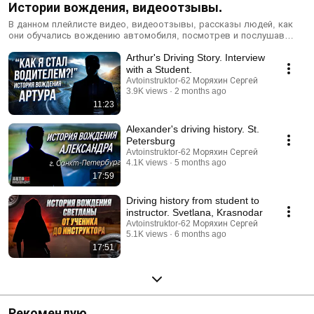
Истории вождения, видеоотзывы.
В данном плейлисте видео, видеоотзывы, рассказы людей, как
они обучались вождению автомобиля, посмотрев и послушав
данные истории вы, как новички и ученики, поймете, что всем при
Arthur's Driving Story. Interview
обучении было сложно и тяжело. Надеюсь эти истории вас
поддержат психологически.
with a Student.
Avtoinstruktor-62 Моряхин Сергей
3.9K views
2 months ago
11:23
Alexander's driving history. St.
Petersburg
Avtoinstruktor-62 Моряхин Сергей
4.1K views
5 months ago
17:59
Driving history from student to
instructor. Svetlana, Krasnodar
Avtoinstruktor-62 Моряхин Сергей
5.1K views
6 months ago
17:51
Рекомендую