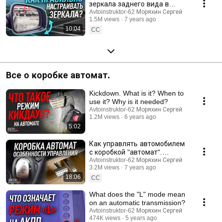
зеркала заднего вида в
автомобиле?
Avtoinstruktor-62 Моряхин Сергей
1.5M views
7 years ago
10:04
CC
Все о коробке автомат.
Kickdown. What is it? When to
use it? Why is it needed?
Avtoinstruktor-62 Моряхин Сергей
1.2M views
6 years ago
5:02
Как управлять автомобилем
с коробкой "автомат".
Плюсы.Минусы.
Avtoinstruktor-62 Моряхин Сергей
3.2M views
7 years ago
18:06
CC
What does the "L" mode mean
on an automatic transmission?
Avtoinstruktor-62 Моряхин Сергей
474K views
5 years ago