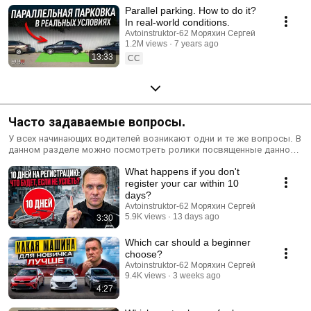
Parallel parking. How to do it?
In real-world conditions.
Avtoinstruktor-62 Моряхин Сергей
1.2M views
7 years ago
13:33
CC
Часто задаваемые вопросы.
У всех начинающих водителей возникают одни и те же вопросы. В
данном разделе можно посмотреть ролики посвященные данной
теме и посмотреть на эти вопросы с другой точки зрения.
What happens if you don't
register your car within 10
days?
Avtoinstruktor-62 Моряхин Сергей
5.9K views
13 days ago
3:30
Which car should a beginner
choose?
Avtoinstruktor-62 Моряхин Сергей
9.4K views
3 weeks ago
4:27