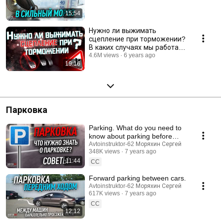
15:54
Нужно ли выжимать
сцепление при торможении?
В каких случаях мы работаем
сцеплением?
4.6M views
6 years ago
19:16
Парковка
Parking. What do you need to
know about parking before
training?
Avtoinstruktor-62 Моряхин Сергей
348K views
7 years ago
11:44
CC
Forward parking between cars.
Avtoinstruktor-62 Моряхин Сергей
617K views
7 years ago
CC
12:12