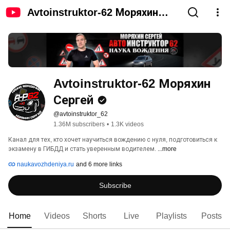
Avtoinstruktor-62 Моряхин
Сергей
Avtoinstruktor-62 Моряхин 
Сергей
@avtoinstruktor_62
1.36M subscribers
•
1.3K videos
Канал для тех, кто хочет научиться вождению с нуля, подготовиться к 
экзамену в ГИБДД и стать уверенным водителем. 
...more
naukavozhdeniya.ru
and 6 more links
Subscribe
Home
Videos
Shorts
Live
Playlists
Posts