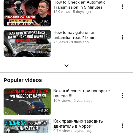
How to Check an Automatic
Transmission in 5 Minutes
13K views
5 days ago
3:50
How to navigate on an
unfamiliar road? Izmir
7K views
9 days ago
1:08:19
Popular videos
Важный совет при повороте
налево !!!!
10M views
6 years ago
5:30
Как правильно заводить
двигатель в мороз?
9.7M views
4 years ago