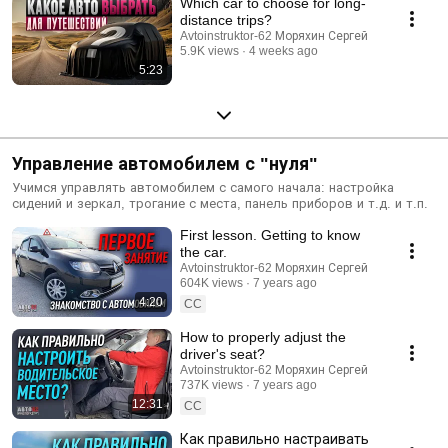
Which car to choose for long-
distance trips?
Avtoinstruktor-62 Моряхин Сергей
5.9K views
4 weeks ago
5:23
Управление автомобилем с "нуля"
Учимся управлять автомобилем с самого начала: настройка
сидений и зеркал, трогание с места, панель приборов и т.д. и т.п.
First lesson. Getting to know
the car.
Avtoinstruktor-62 Моряхин Сергей
604K views
7 years ago
4:20
CC
How to properly adjust the
driver's seat?
Avtoinstruktor-62 Моряхин Сергей
737K views
7 years ago
12:31
CC
Как правильно настраивать