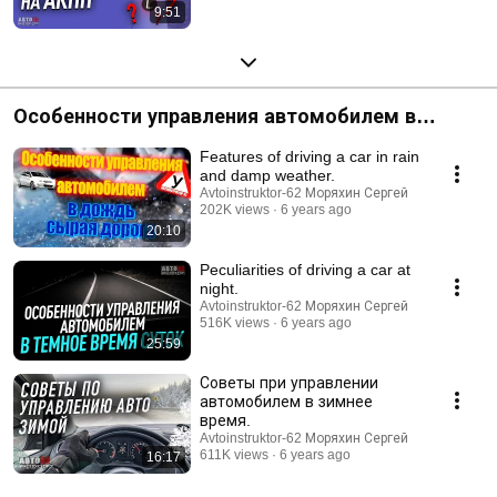
9:51
Особенности управления автомобилем в
различных ситуациях и условиях на дороге.
Features of driving a car in rain
and damp weather.
Avtoinstruktor-62 Моряхин Сергей
202K views
6 years ago
20:10
Peculiarities of driving a car at
night.
Avtoinstruktor-62 Моряхин Сергей
516K views
6 years ago
25:59
Советы при управлении
автомобилем в зимнее
время.
Avtoinstruktor-62 Моряхин Сергей
611K views
6 years ago
16:17