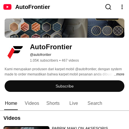
AutoFrontier
AutoFrontier
@autofrontier
1.05K subscribers
•
467 videos
Kami merupakan produsen dari karpet mobil @autofrontier, dengan system 
made to order memastikan bahwa karpet mobil pesanan anda dibuat sesuai 
...more
dengan cetakan mobil yang beredar di Indonesia. From Factory to Customer 
merupakan sebutan yang pas karena pabrik kami berada di Indonesia 
Subscribe
sehingga customer bisa menjangkau kami dengan mudah. 
Home
Videos
Shorts
Live
Search
Videos
PABRIK MAKLON AKSESORIS