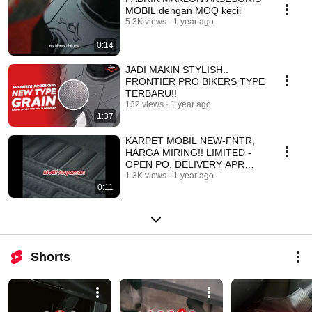
MOBIL dengan MOQ kecil
5.3K views
1 year ago
0:14
JADI MAKIN STYLISH..
FRONTIER PRO BIKERS TYPE
TERBARU!!
132 views
1 year ago
1:37
KARPET MOBIL NEW-FNTR,
HARGA MIRING!! LIMITED -
OPEN PO, DELIVERY APR
2025
1.3K views
1 year ago
0:11
Shorts