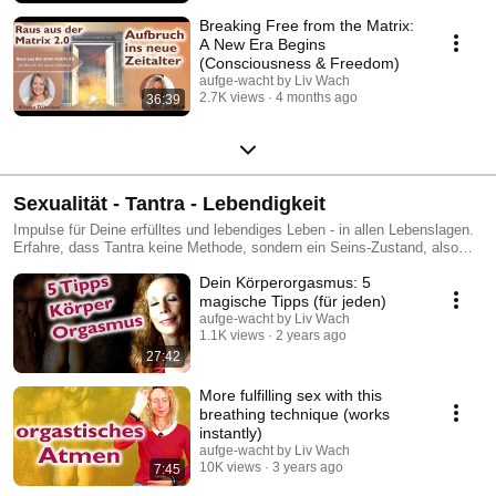
Breaking Free from the Matrix:
A New Era Begins
(Consciousness & Freedom)
aufge-wacht by Liv Wach
2.7K views
4 months ago
36:39
Sexualität - Tantra - Lebendigkeit
Impulse für Deine erfülltes und lebendiges Leben - in allen Lebenslagen.
Erfahre, dass Tantra keine Methode, sondern ein Seins-Zustand, also
eine Lebenseinstellung, ist. Lerne mehr dazu und erfahre wahre
Dein Körperorgasmus: 5
grenzenlose Fülle. https://aufge-wacht.de/retreat-koerperorgasmuskraft-
die-revolution-deiner-lebensenergie/
magische Tipps (für jeden)
aufge-wacht by Liv Wach
1.1K views
2 years ago
27:42
More fulfilling sex with this
breathing technique (works
instantly)
aufge-wacht by Liv Wach
10K views
3 years ago
7:45