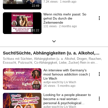
Congress
7.2K views
1 month ago
22:49
Wenn nichts mehr passt: So
gehst Du durch die
Zeitenwende
131 views
2 months ago
31:22
Sucht/Süchte, Abhängigkeiten (u. a. Alkohol,
Rauchen, Zucker, Essen, Drogen)
Schluss mit Süchten, Abhängigkeiten (u. a. Alkohol, Drogen, Rauchen,
Esssucht, Putzsucht, Co-Abhängigkeit, Liebe, Zucker) Rein in ein
erfolgreiches suchtfreies Leben ►►► Raus aus Deiner Sucht:
An interview with Germany's
https://aufge-wacht.de/suchtakademie/
most famous addiction coach |
Liv Wach
aufge-wacht by Liv Wach
1K views
5 months ago
8:32
Looking for a people pleaser to
become a real woman -
personal & psychological
#peoplepleasing
aufge-wacht by Liv Wach