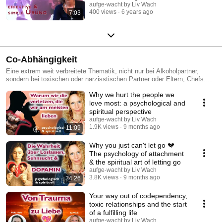
aufge-wacht by Liv Wach
400 views
6 years ago
7:03
Co-Abhängigkeit
Eine extrem weit verbreitete Thematik, nicht nur bei Alkoholpartner,
sondern bei toxischen oder narzisstischen Partner oder Eltern, Chefs.
Auch dies ist eine Form der Sucht und kann aufgelöst werden.
Why we hurt the people we
https://aufge-wacht.de/suchtakademie/
love most: a psychological and
spiritual perspective
aufge-wacht by Liv Wach
1.9K views
9 months ago
11:09
Why you just can't let go 💔
The psychology of attachment
& the spiritual art of letting go
aufge-wacht by Liv Wach
3.8K views
9 months ago
34:26
Your way out of codependency,
toxic relationships and the start
of a fulfilling life
aufge-wacht by Liv Wach