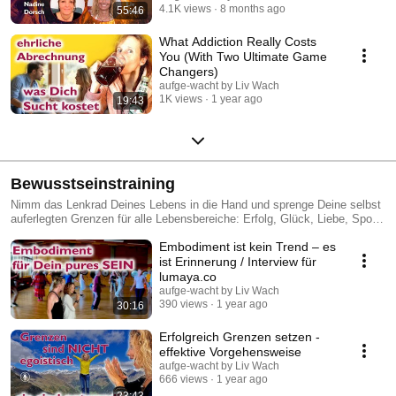
4.1K views
8 months ago
55:46
What Addiction Really Costs
You (With Two Ultimate Game
Changers)
aufge-wacht by Liv Wach
1K views
1 year ago
19:43
Bewusstseinstraining
Nimm das Lenkrad Deines Lebens in die Hand und sprenge Deine selbst
auferlegten Grenzen für alle Lebensbereiche: Erfolg, Glück, Liebe, Sport,
Finanzen, Fülle, Wohlstand https://aufge-
Embodiment ist kein Trend – es
wacht.de/bewusstseinsakademie/
ist Erinnerung / Interview für
lumaya.co
aufge-wacht by Liv Wach
390 views
1 year ago
30:16
Erfolgreich Grenzen setzen -
effektive Vorgehensweise
aufge-wacht by Liv Wach
666 views
1 year ago
23:43