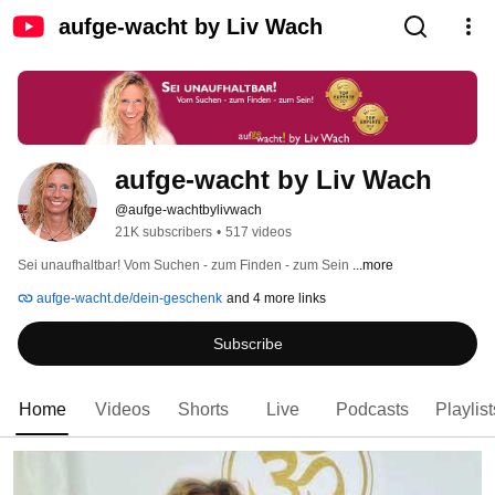
aufge-wacht by Liv Wach
aufge-wacht by Liv Wach
@aufge-wachtbylivwach
21K subscribers
•
517 videos
Sei unaufhaltbar! Vom Suchen - zum Finden - zum Sein 
...more
aufge-wacht.de/dein-geschenk
and 4 more links
Subscribe
Home
Videos
Shorts
Live
Podcasts
Playlist