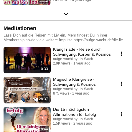
11:12
Meditationen
Lass Dich auf die Reisen mit Liv ein. Mehr findest Du in ihrer
Membership sowie viele weitere Impulse https://aufge-wacht.de/die-liebe-
in-der-sucht-membership/
KlangTriade - Reise durch
Schwingung, Körper & Kosmos
aufge-wacht by Liv Wach
2.9K views
1 year ago
0:33
Magische Klangreise -
Schwingung & Kosmos
aufge-wacht by Liv Wach
875 views
1 year ago
28:37
Die 15 mächtigsten
Affirmationen für Erfolg
aufge-wacht by Liv Wach
1.5K views
2 years ago
8:44