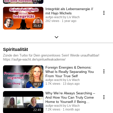
Integrität als Lebensenergie //
mit Hajo Michels
aufge-wacht by Liv Wach
282 views
1 year ago
35:43
Spiritualität
Zünde den Turbo für Dein grenzenloses Sein! Werde unaufhaltbar!
https://aufge-wacht.de/spirituelleakademie/
Foreign Energies & Demons:
What Is Really Separating You
From Your True Self
aufge-wacht by Liv Wach
1.7K views
13 days ago
28:13
Why We’re Always Searching –
And How You Can Truly Come
Home to Yourself // Being
Congress
aufge-wacht by Liv Wach
7.2K views
1 month ago
22:49