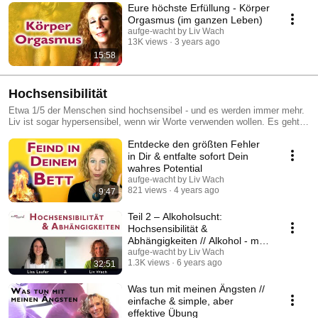
Eure höchste Erfüllung - Körper
Orgasmus (im ganzen Leben)
aufge-wacht by Liv Wach
13K views
3 years ago
15:58
Hochsensibilität
Etwa 1/5 der Menschen sind hochsensibel - und es werden immer mehr.
Liv ist sogar hypersensibel, wenn wir Worte verwenden wollen. Es geht
darum, neue eigene Wege, Strukturen zu finden, um in dieser Welt
Entdecke den größten Fehler
zurecht zu kommen. Und dieses besondere Potential zu leben und zum
Leuchten zu bringen. https://aufge-wacht.de/bewusstseinsakademie/
in Dir & entfalte sofort Dein
wahres Potential
aufge-wacht by Liv Wach
821 views
4 years ago
9:47
Teil 2 – Alkoholsucht:
Hochsensibilität &
Abhängigkeiten // Alkohol - mit
Lisa Laufer
aufge-wacht by Liv Wach
1.3K views
6 years ago
32:51
Was tun mit meinen Ängsten //
einfache & simple, aber
effektive Übung