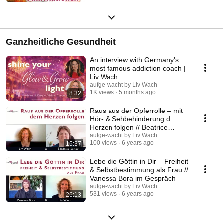
Ganzheitliche Gesundheit
An interview with Germany's
most famous addiction coach |
Liv Wach
aufge-wacht by Liv Wach
1K views
5 months ago
8:32
Raus aus der Opferrolle – mit
Hör- & Sehbehinderung d.
Herzen folgen // Beatrice
Schori mit Liv Wach
aufge-wacht by Liv Wach
100 views
6 years ago
15:37
Lebe die Göttin in Dir – Freiheit
& Selbstbestimmung als Frau //
Vanessa Bora im Gespräch
aufge-wacht by Liv Wach
531 views
6 years ago
26:13