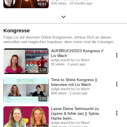
456 views
10 months ago
49:43
Kongresse
Folge Liv auf diversen Online Kongressen, erfreue Dich an diesen
wertvollen und magischen Impulsen: denn meist sind die Lösungen
simpler als Du denkst. https://aufge-wacht.de/ueber-mich-2/
AUFBRUCH2023 Kongress //
Liv Wach
aufge-wacht by Liv Wach
65 views
3 years ago
1:06
Time to Shine Kongress ||
Interview mit Liv Wach
aufge-wacht by Liv Wach
888 views
3 years ago
2:03
Lasse Deine Sehnsucht zu
(spüre & fühle sie) || Sylvia
Harke beim
Lebendigkeitskongress
aufge-wacht by Liv Wach
249 views
4 years ago