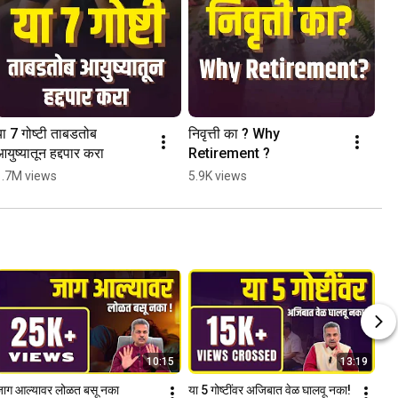
ा 7 गोष्टी ताबडतोब 
निवृत्ती का ? Why 
युष्यातून हद्दपार करा
Retirement ?
1.7M views
5.9K views
10:15
13:19
ाग आल्यावर लोळत बसू नका
या 5 गोष्टींवर अजिबात वेळ घालवू नका! 