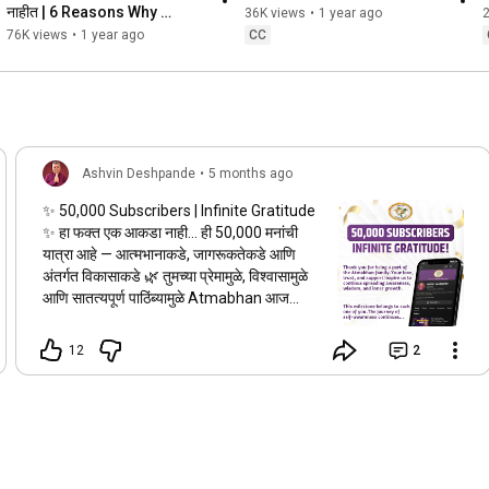
नाहीत | 6 Reasons Why 
36K views
•
1 year ago
People Don’t Take You 
76K views
•
1 year ago
CC
Seriously
Ashvin Deshpande
•
5 months ago
✨ 50,000 Subscribers | Infinite Gratitude
✨ हा फक्त एक आकडा नाही… ही 50,000 मनांची
यात्रा आहे — आत्मभानाकडे, जागरूकतेकडे आणि
अंतर्गत विकासाकडे 🌿 तुमच्या प्रेमामुळे, विश्वासामुळे
आणि सातत्यपूर्ण पाठिंब्यामुळे Atmabhan आज
इथपर्यंत पोहोचलं आहे 🙏 🧘‍♂️ Meditation 🧘‍♀️
Yoga 🌬️ Pranayama आणि Holistic
12
2
Wellness चा हा प्रवास तुमच्यामुळेच पुढे चालू आहे.
ही milestone तुमची आहे. आणि ही journey अजून
सुरूच आहे… ✨ आभारांसह, Team Atmabhan
💜 🔁 Share | ❤️ Save | 🤍 Stay
Connected
#Gratitude
#50KStrong
#Atmabhan
#Meditation
#Yoga