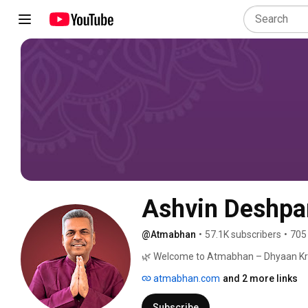
Ashvin Deshp
@Atmabhan
•
57.1K subscribers
•
705
🌿 Welcome to Atmabhan – Dhyaan Kriya
atmabhan.com
and 2 more links
Subscribe