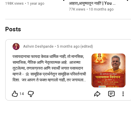
आहात,आयुष्यातून नाही! | You 
198K views
•
1 year ago
Retire from Job, Not from 
77K views
•
10 months ago
Life!
Posts
Ashvin Deshpande
•
5 months ago (edited)
पसायदानाचा फायदा केवळ धार्मिक नाही; तो मानसिक,
सामाजिक, नैतिक आणि नेतृत्वात्मक आहे. आजच्या
तुटलेल्या, तणावग्रस्त आणि स्वार्थी जगात पसायदान
म्हणजे - 🌼 सामूहिक प्रार्थनेतून सामूहिक परिवर्तनाची
दिशा. जर आपण ते फक्त म्हणालो नाही, तर जगायला
सुरुवात केली, तर आजच्या काळात त्याचा सर्वात मोठा
फायदा होईल. ताबडतोब नोंदणी करा 8108166566
14