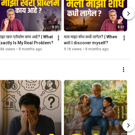
9:31
9:01
ाझा खरा प्रॅाब्लेम काय आहे? | What 
मला माझा शोध कधी लागेल? | When 
Exactly Is My Real Problem?
will I discover myself?
686 views
•
8 months ago
9.1K views
•
8 months ago