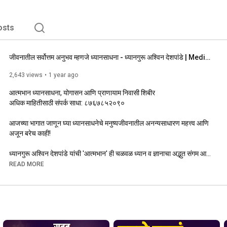
osts
जीवनातील सर्वोत्तम अनुभव म्हणजे ध्यानसाधना - ध्यानगुरू अश्विन देशपांडे | Meditation #atmabhan
2,643 views
1 year ago
आत्मभान ध्यानसाधना, योगासन आणि प्राणायाम निवासी शिबीर

अधिक माहितीसाठी संपर्क साधा: ८७६७८५२०९०

आजच्या भागात जाणून घ्या ध्यानसाधनेचे मनुष्यजीवनातील अनन्यसाधारण महत्त्व आणि 
अजून बरेच काही!

ध्यानगुरू अश्विन देशपांडे यांची 'आत्मभान' ही चळवळ ध्यान व ज्ञानाचा अद्भुत संगम आहे. 
'आत्मभान' तर्फे नियमित दैनंदिन निर्देशित ध्यानसाधना, निर्देशित ध्यान प्रशिक्षण शिबिर, 
READ MORE
साधकांशी भेटी व ज्ञानसत्र, पुस्तक प्रकाशन यासह निवासी शिबिर असे उपक्रम 
आयोजित केले जातात.

Daily Guided Meditation Sessions, Dhyan Prashikshan 
Shibir(DPS), Books and Residential retreat programs
