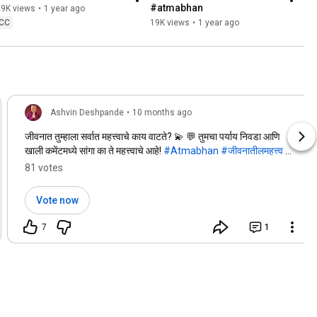
#atmabhan
29K views
•
1 year ago
CC
19K views
•
1 year ago
Ashvin Deshpande
•
10 months ago
जीवनात तुम्हाला सर्वात महत्त्वाचे काय वाटते? 💫 💬 तुमचा पर्याय निवडा आणि
खाली कमेंटमध्ये सांगा का ते महत्त्वाचे आहे!
#Atmabhan
#जीवनातीलमहत्त्व
#प्रेरणा
#आनंद
#आरोग्य
#मैत्री
#स्वप्ने
#मराठी
#मनःशांती
81 votes
#DailyInspiration
Vote now
7
1