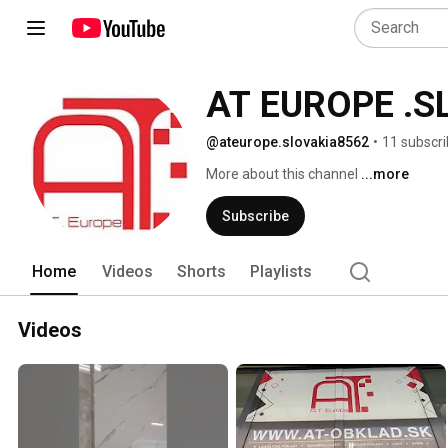
AT EUROPE .S
@ateurope.slovakia8562
•
11 subscri
More about this channel
...more
Subscribe
Home
Videos
Shorts
Playlists
Videos