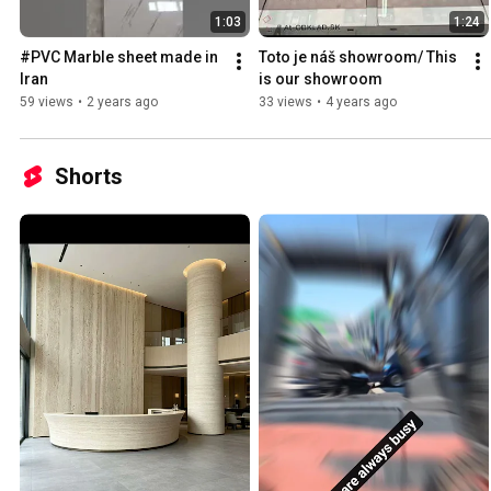
1:03
1:24
#PVC Marble sheet made in 
Toto je náš showroom/ This 
Iran
is our showroom
59 views
•
2 years ago
33 views
•
4 years ago
Shorts