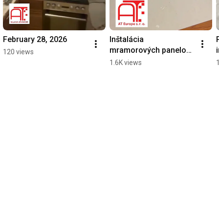
February 28, 2026
Inštalácia 
mramorových panelov 
120 views
(Marble Sheet) a ich 
1.6K views
výhody | AT-OBKLAD