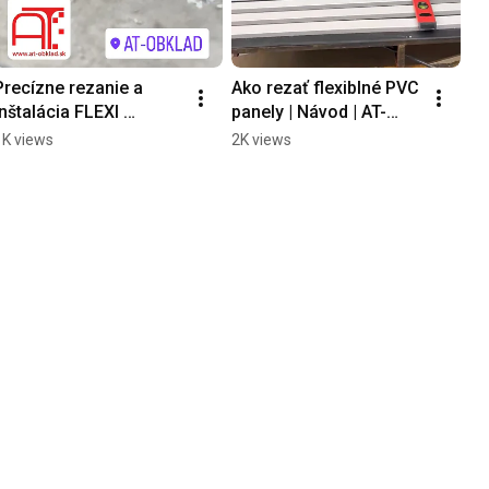
Precízne rezanie a 
Ako rezať flexiblné PVC 
inštalácia FLEXI 
panely | Návod | AT-
panelov do kuchyne | 
Europe s.r.o.
1K views
2K views
AT-OBKLAD​.