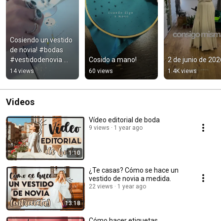
Cosiendo un vestido 
de novia! #bodas 
#vestidodenovia 
Cosido a mano!
2 de junio de 202
#atelierdenovia
14 views
60 views
1.4K views
Videos
Vídeo editorial de boda
9 views
1 year ago
1:10
¿Te casas? Cómo se hace un
vestido de novia a medida.
22 views
1 year ago
13:18
Cómo hacer etiquetas