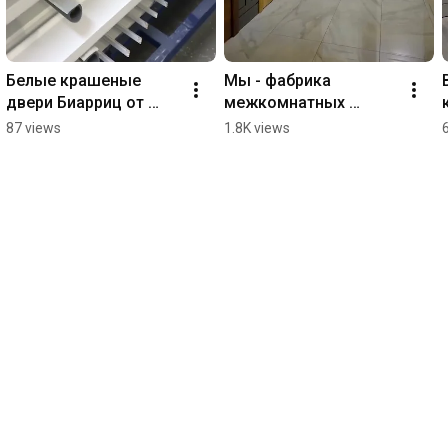
Белые крашеные 
Мы - фабрика 
двери Биарриц от 
межкомнатных 
фабрики Астродорс. 
дверей и мебели 
87 views
1.8K views
Изготовление на 
Астородрс! 
заказ. Любые 
Безупречное 
размеры и цвета.
качество и 
индивидуальный 
подход!