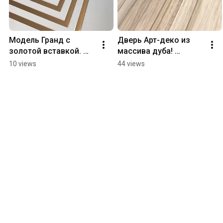
Модель Гранд с 
Дверь Арт-деко из 
золотой вставкой. 
массива дуба! 
Высокий глянец! 
Роскошь в ваших 
10 views
44 views
Любые размеры и 
интерьерах. 
цвета. Изготовление 
#дверьмассив 
на заказ.
#массивдуба 
#двериназаказ