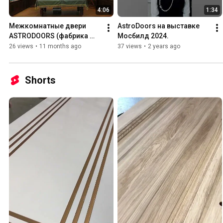
4:06
1:34
Межкомнатные двери 
AstroDoors на выставке 
ASTRODOORS (фабрика 
Мосбилд 2024.
Астродорс)
26 views
•
11 months ago
37 views
•
2 years ago
Shorts