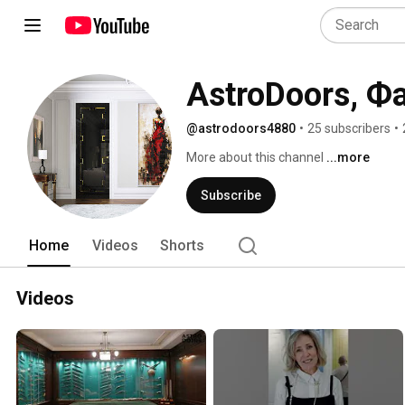
AstroDoors, Ф
@astrodoors4880
•
25 subscribers
•
More about this channel
...more
Subscribe
Home
Videos
Shorts
Videos