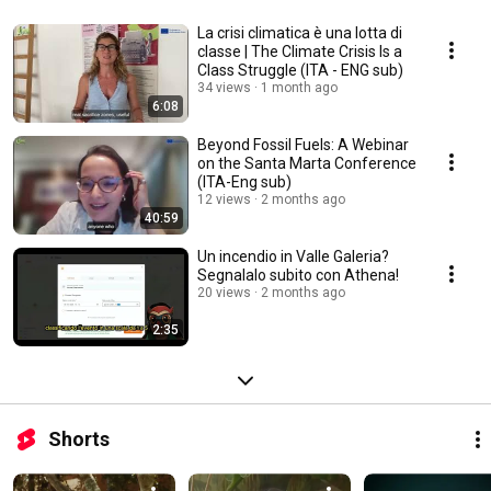
La crisi climatica è una lotta di
classe | The Climate Crisis Is a
Class Struggle (ITA - ENG sub)
34 views
1 month ago
6:08
Beyond Fossil Fuels: A Webinar
on the Santa Marta Conference
(ITA-Eng sub)
12 views
2 months ago
40:59
Un incendio in Valle Galeria?
Segnalalo subito con Athena!
20 views
2 months ago
2:35
Shorts