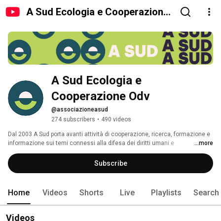
A Sud Ecologia e Cooperazione
Odv
A Sud Ecologia e 
Cooperazione Odv
@associazioneasud
274 subscribers
•
490 videos
Dal 2003 A Sud porta avanti attività di cooperazione, ricerca, formazione e 
informazione sui temi connessi alla difesa dei diritti umani e 
...more
dell'ambiente, ai beni comuni, alla democrazia partecipata, alla 
costruzione di nuovi modelli sociali ed economici. 
Subscribe
Home
Videos
Shorts
Live
Playlists
Search
Videos