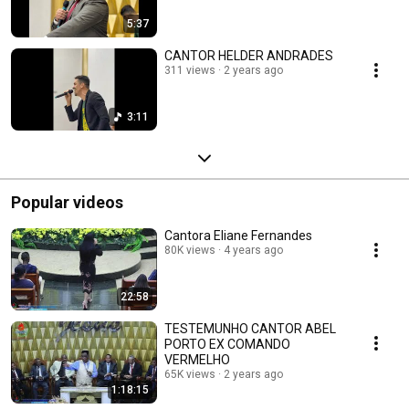
5:37
CANTOR HELDER ANDRADES
311 views
2 years ago
3:11
Popular videos
Cantora Eliane Fernandes
80K views
4 years ago
22:58
TESTEMUNHO CANTOR ABEL
PORTO EX COMANDO
VERMELHO
65K views
2 years ago
1:18:15