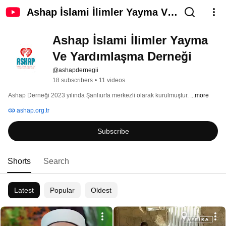
Ashap İslami İlimler Yayma Ve
Yardımlaşma Derneği
Ashap İslami İlimler Yayma 
Ve Yardımlaşma Derneği
@ashapdernegii
18 subscribers
•
11 videos
Ashap Derneği 2023 yılında Şanlıurfa merkezli olarak kurulmuştur. 
...more
ashap.org.tr
Subscribe
Shorts
Search
Latest
Popular
Oldest