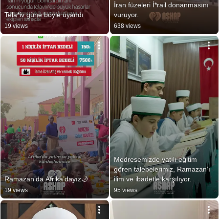
İran füzeleri İ*rail donanmasını 
Tela*iv güne böyle uyandı
vuruyor.
19 views
638 views
Medresemizde yatılı eğitim 
gören talebelerimiz, Ramazan’ı 
Ramazan’da Afrika’dayız🌙
ilim ve ibadetle karşılıyor.
19 views
95 views