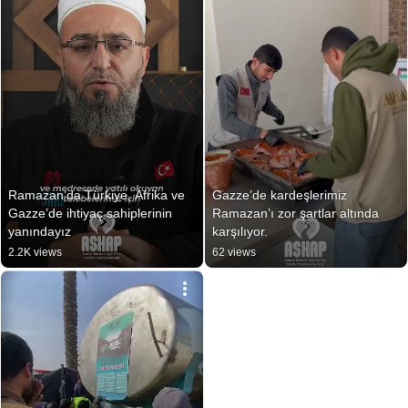
Ramazan’da Türkiye, Afrika ve 
Gazze’de kardeşlerimiz 
Gazze’de ihtiyaç sahiplerinin 
Ramazan’ı zor şartlar altında 
yanındayız
karşılıyor.
2.2K views
62 views