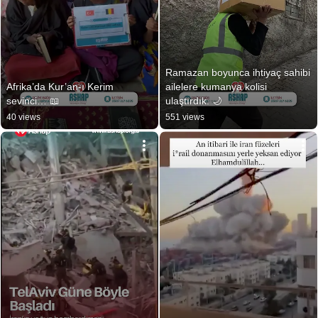
Ramazan boyunca ihtiyaç sahibi 
Afrika’da Kur’an-ı Kerim 
ailelere kumanya kolisi 
sevinci… 📖
ulaştırdık. 🌙
40 views
551 views