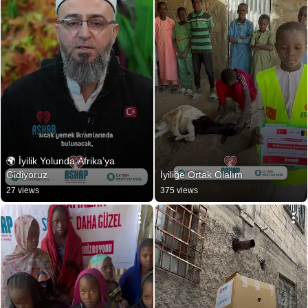
🌍 İyilik Yolunda Afrika’ya 
Gidiyoruz
İyiliğe Ortak Olalım
27 views
375 views