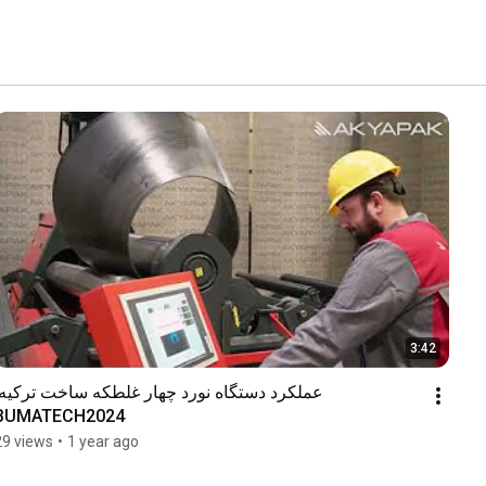
3:42
BUMATECH2024
29 views
•
1 year ago