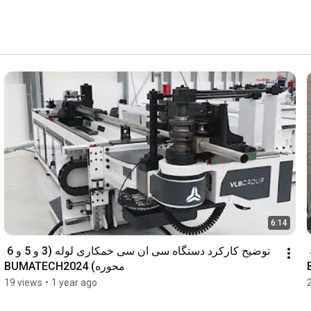
6:14
عملکرد دستگاه نورد چهار غلطکه ساخت ترکیه 
توضیح کارکرد دستگاه سی ان سی خمکاری لوله (3 و 5 و 6 
محوره) BUMATECH2024
19 views
•
1 year ago