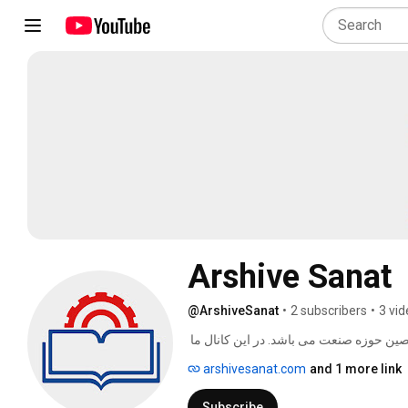
Arshive Sanat
@ArshiveSanat
•
2 subscribers
•
3 vi
به آرشیو صنعت خوش آمدید. آرشیو صنعت وبسایتی برای متخصصین حوزه صنعت می باشد. در این کانال ما 
به بررسی مسائل بروز و کاربردی صنعتی می پردازیم ، از ابزارآلات و ماشین آلات صنعتی گرفته تا 
arshivesanat.com
and 1 more link
Subscribe