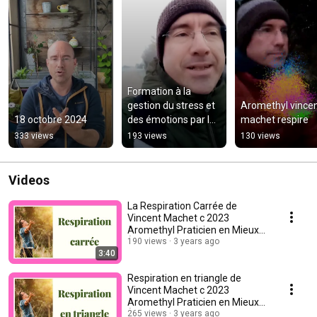
Formation à la 
gestion du stress et 
Aromethyl vincen
18 octobre 2024
des émotions par la 
machet respire
Relaxation-
333 views
193 views
130 views
Méditative.
Videos
La Respiration Carrée de
Vincent Machet c 2023
Aromethyl Praticien en Mieux
Être
190 views
3 years ago
3:40
Respiration en triangle de
Vincent Machet c 2023
Aromethyl Praticien en Mieux
Être
265 views
3 years ago