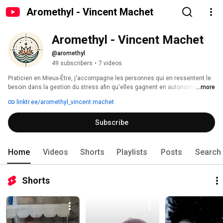
Aromethyl - Vincent Machet
Aromethyl - Vincent Machet
@aromethyl
49 subscribers
•
7 videos
Praticien en Mieux-Être, j'accompagne les personnes qui en ressentent le 
besoin dans la gestion du stress afin qu'elles gagnent en autonomie 
...more
émotionnelle. 
linktr.ee/aromethyl_vincent.machet
Subscribe
Home
Videos
Shorts
Playlists
Posts
Search
Shorts