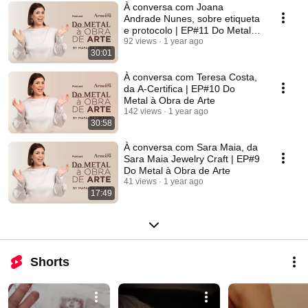
À conversa com Joana
Andrade Nunes, sobre etiqueta
e protocolo | EP#11 Do Metal à
Obra de Arte
92 views
1 year ago
30:01
À conversa com Teresa Costa,
da A-Certifica | EP#10 Do
Metal à Obra de Arte
142 views
1 year ago
30:58
À conversa com Sara Maia, da
Sara Maia Jewelry Craft | EP#9
Do Metal à Obra de Arte
41 views
1 year ago
17:49
Shorts