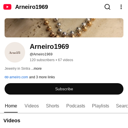
Arneiro1969
Arneiro1969
@Arneiro1969
120 subscribers
•
67 videos
Jewelry in Sintra 
...more
arneiro.com
and 3 more links
Subscribe
Home
Videos
Shorts
Podcasts
Playlists
Sear
Videos