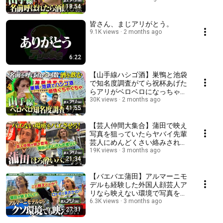
18:54
いました
皆さん、まじアリがとう。
9.1K views
2 months ago
6:22
【山手線ハシゴ酒】巣鴨と池袋
で知名度調査がてら祝杯あげた
らアリがベロベロになっちゃっ
た
30K views
2 months ago
41:55
【芸人仲間大集合】蒲田で映え
写真を狙っていたらヤバイ先輩
芸人にめんどくさい絡みされた
ピン芸人アリ
19K views
3 months ago
21:34
【バエバエ蒲田】アルマーニモ
デルも経験した外国人顔芸人ア
リなら映えない環境で写真を撮
っても映えさせることができ
6.3K views
3 months ago
27:31
る！？