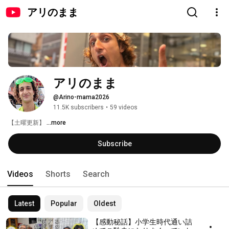
アリのまま
アリのまま
@Arino-mama2026
11.5K subscribers
•
59 videos
【土曜更新】 
...more
Subscribe
Videos
Shorts
Search
Latest
Popular
Oldest
【感動秘話】小学生時代通い詰