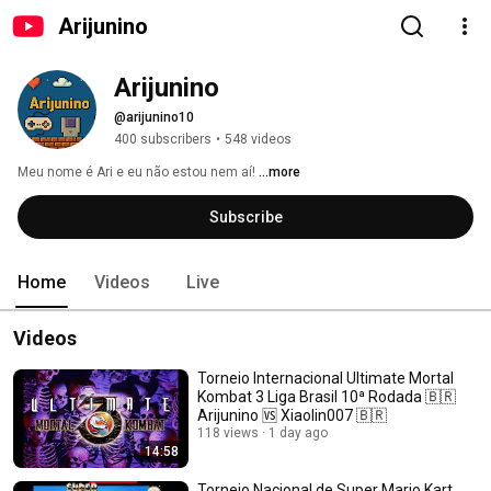
Arijunino
Arijunino
@arijunino10
400 subscribers
•
548 videos
Meu nome é Ari e eu não estou nem aí! 
...more
Subscribe
Home
Videos
Live
Videos
Torneio Internacional Ultimate Mortal
Kombat 3 Liga Brasil 10ª Rodada 🇧🇷
Arijunino 🆚 Xiaolin007 🇧🇷
118 views
1 day ago
14:58
Torneio Nacional de Super Mario Kart