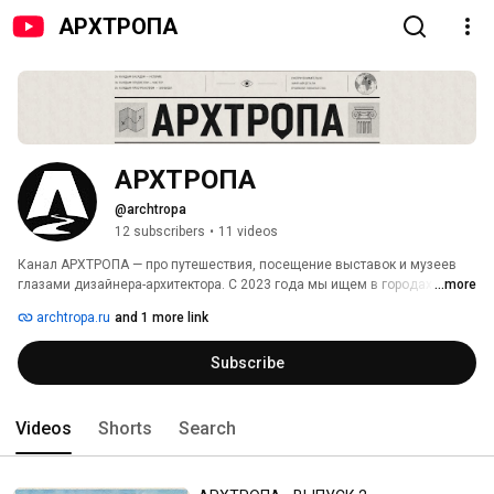
АРХТРОПА
АРХТРОПА
@archtropa
12 subscribers
•
11 videos
Канал АРХТРОПА — про путешествия, посещение выставок и музеев 
глазами дизайнера-архитектора. С 2023 года мы ищем в городах не 
...more
просто красивые картинки, а смыслы: за каждым фасадом видим 
archtropa.ru
and 1 more link
историю, за каждым предметом — мастера, за каждым пространством 
— замысел. Вдохновляемся, чтобы привозить лучшее в свои проекты. 
Subscribe
Videos
Shorts
Search