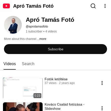
Apró Tamás Fotó
Apró Tamás Fotó
@aprotamasfoto
1 subscriber
•
4 videos
More about this channel
...more
Subscribe
Videos
Search
Fotók letöltése
37 views
2 years ago
0:23
Kovács Család fotózása -
Slideshow