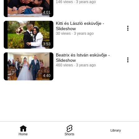
146 views
3 years ago
4:01
Kitti és László esküvője -
Slideshow
30 views
3 years ago
3:53
Beatrix és István esküvője -
Slideshow
460 views
3 years ago
4:40
Library
Home
Shorts