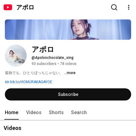
アポロ
アポロ
@Apolonchocolate_sing
93 subscribers
•
78 videos
孤独でも、ひとりぼっちじゃない。 
...more
lnk.to/HOMURAKAGAYOE
Subscribe
Home
Videos
Shorts
Search
Videos