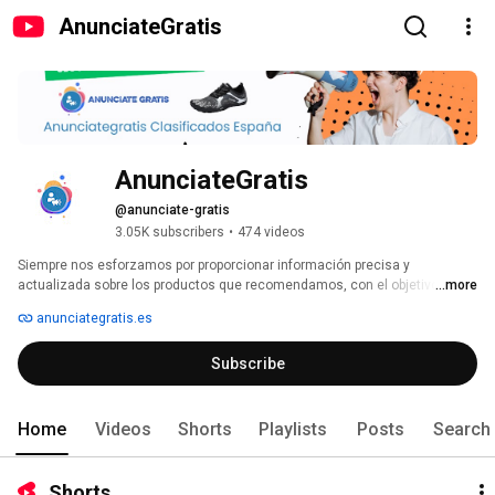
AnunciateGratis
AnunciateGratis
@anunciate-gratis
3.05K subscribers
•
474 videos
Siempre nos esforzamos por proporcionar información precisa y 
actualizada sobre los productos que recomendamos, con el objetivo de 
...more
ayudar a los consumidores a tomar sus decisiones. Nuestro compromiso 
anunciategratis.es
es ofrecer información honesta y detallada, basada en la investigación 
exhaustiva de cada artículo. De esta manera, buscamos generar 
Subscribe
confianza y satisfacción en nuestros lectores, asegurando que 
encuentren exactamente lo que necesitan y que sus expectativas sean 
superadas. 
Home
Videos
Shorts
Playlists
Posts
Search
Shorts