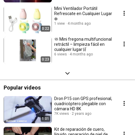
Mini Ventilador Portátil
Refrescate en Cualquier Lugar
❄️
1 view
4 months ago
0:22
🧼 Mini fregona multifuncional
retráctil – limpieza fácil en
cualquier lugar🛒
6 views
4 months ago
0:23
Popular videos
Dron P15 con GPS profesional,
cuadricóptero plegable con
cámara HD 8K
7K views
2 years ago
1:01
Kit de reparación de cuero,
líquido, reparación de piel de