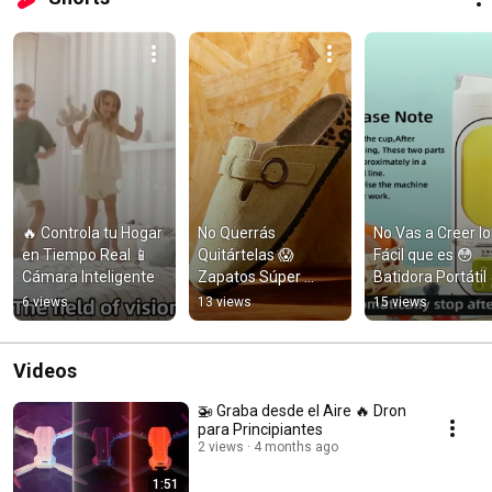
🔥 Controla tu Hogar 
No Querrás 
No Vas a Creer lo 
en Tiempo Real 📱 
Quitártelas 😱 
Fácil que es 😳 
Cámara Inteligente
Zapatos Súper 
Batidora Portátil
Cómodos
6 views
13 views
15 views
Videos
🚁 Graba desde el Aire 🔥 Dron
para Principiantes
2 views
4 months ago
1:51