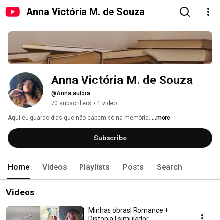
Anna Victória M. de Souza
Anna Victória M. de Souza
@Anna.autora
70 subscribers
•
1 video
Aqui eu guardo dias que não cabem só na memória. 
...more
Subscribe
Home
Videos
Playlists
Posts
Search
Videos
Minhas obras| Romance +
Distopia | simulador