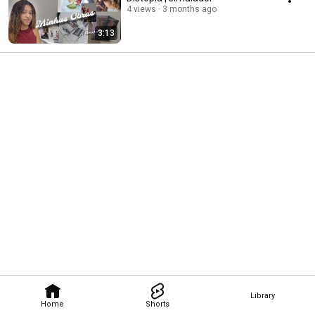
4 views
3 months ago
3:13
Library
Home
Shorts