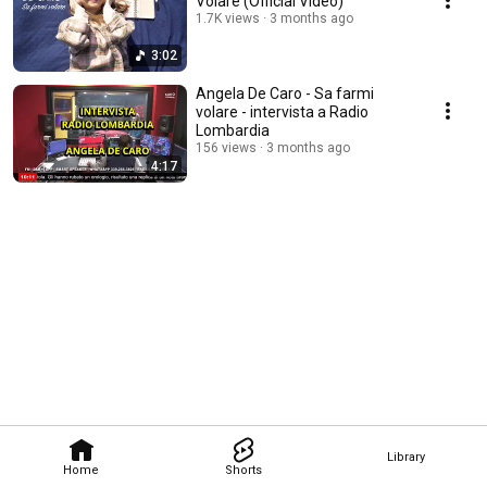
Volare (Official Video)
1.7K views
3 months ago
3:02
Angela De Caro - Sa farmi
volare - intervista a Radio
Lombardia
156 views
3 months ago
4:17
Library
Home
Shorts