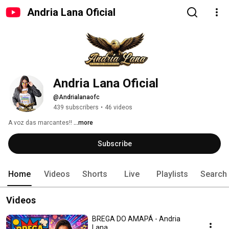
Andria Lana Oficial
Andria Lana Oficial 
@Andrialanaofc
439 subscribers
•
46 videos
A voz das marcantes!! 
...more
Subscribe
Home
Videos
Shorts
Live
Playlists
Search
Videos
BREGA DO AMAPÁ - Andria
Lana