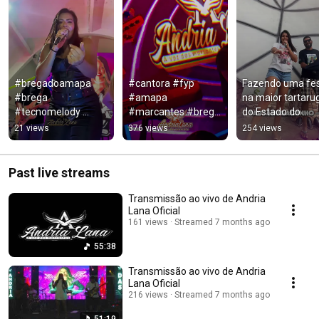
#bregadoamapa 
#cantora #fyp 
Fazendo uma fes
#brega 
#amapa 
na maior tartarug
#tecnomelody 
#marcantes #brega 
do Estado do 
#singer 
#musica 
Amapá! 
21 views
376 views
254 views
#braziliannorth
#bregamarcante 
Tartarugalzinho 
#bregashow
bombou! #amapa
#brega #fyp
Past live streams
Transmissão ao vivo de Andria
Lana Oficial
161 views
Streamed 7 months ago
55:38
Transmissão ao vivo de Andria
Lana Oficial
216 views
Streamed 7 months ago