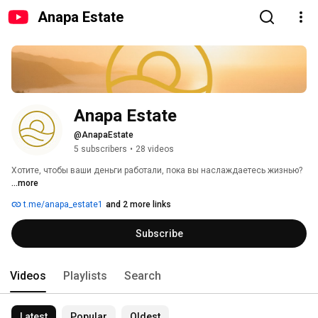
Anapa Estate
Anapa Estate
@AnapaEstate
5 subscribers
•
28 videos
Хотите, чтобы ваши деньги работали, пока вы наслаждаетесь жизнью? 
...more
t.me/anapa_estate1
and 2 more links
Subscribe
Videos
Playlists
Search
Latest
Popular
Oldest