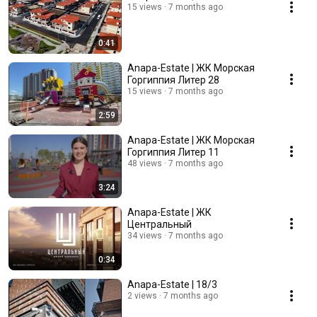
15 views
7 months ago
0:41
Anapa-Estate | ЖК Морская
Горгиппия Литер 28
15 views
7 months ago
2:59
Anapa-Estate | ЖК Морская
Горгиппия Литер 11
48 views
7 months ago
3:24
Anapa-Estate | ЖК
Центральный
34 views
7 months ago
0:34
Anapa-Estate | 18/3
2 views
7 months ago