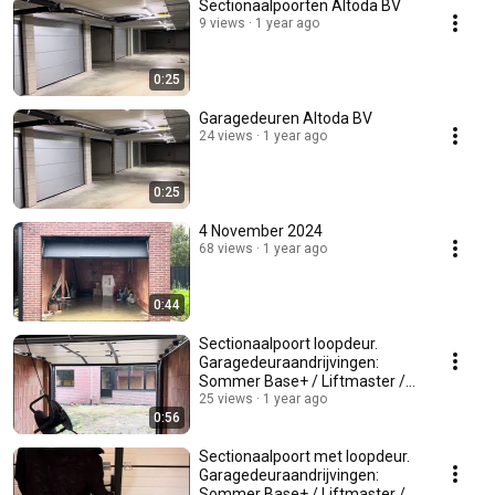
Sectionaalpoorten Altoda BV
9 views
1 year ago
0:25
Garagedeuren Altoda BV
24 views
1 year ago
0:25
4 November 2024
68 views
1 year ago
0:44
Sectionaalpoort loopdeur.
Garagedeuraandrijvingen:
Sommer Base+ / Liftmaster /
Marantec / Somfy
25 views
1 year ago
0:56
Sectionaalpoort met loopdeur.
Garagedeuraandrijvingen:
Sommer Base+ / Liftmaster /