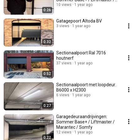
Marantec / Somfy
10 views
1 year ago
0:26
Gatagepoort Altoda BV
3 views
1 year ago
0:32
Sectionaalpoort Ral 7016
houtnerf
37 views
1 year ago
0:52
Sectionaalpoort met loopdeur.
B6000 x H2300
6 views
1 year ago
0:27
Garagedeuraandrijvingen:
Sommer Base+ / Liftmaster /
Marantec / Somfy
12 views
1 year ago
0:22