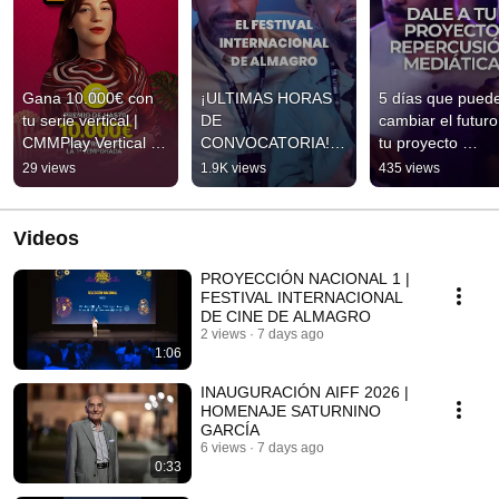
Gana 10.000€ con 
¡ULTIMAS HORAS 
5 días que puede
tu serie vertical | 
DE 
cambiar el futuro
CMMPlay Vertical 
CONVOCATORIA! 
tu proyecto 
Awards
MANDA YA TU 
audiovisual | 
29 views
1.9K views
435 views
CORTO AL 
Convocatoria 
FESTIVAL 
Cortometrajes 2
INTERNACIONAL 
Videos
DE CINE DE 
ALMAGRO
PROYECCIÓN NACIONAL 1 |
FESTIVAL INTERNACIONAL
DE CINE DE ALMAGRO
2 views
7 days ago
1:06
INAUGURACIÓN AIFF 2026 |
HOMENAJE SATURNINO
GARCÍA
6 views
7 days ago
0:33