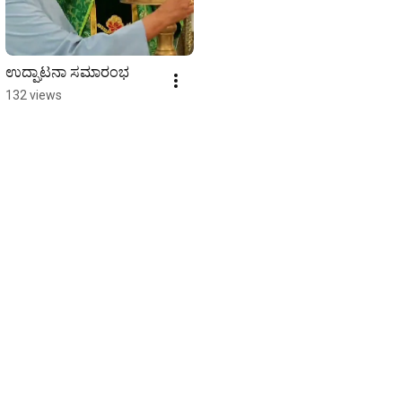
ಉದ್ಘಾಟನಾ ಸಮಾರಂಭ
132 views