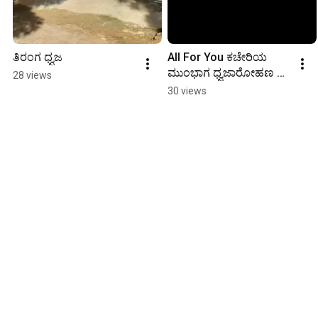
ತಿರಂಗ ಧ್ವಜ
All For You ಕಚೇರಿಯ 
ಮುಂಭಾಗ ಧ್ವಜಾರೋಹಣ 
28 views
ನೆರವೇರಿಸಿದ ಸಮಯ.
30 views