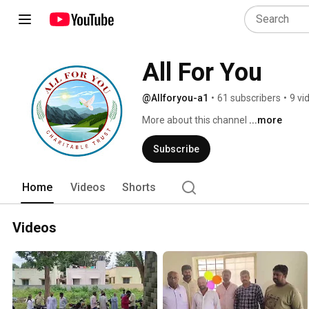
All For You
@Allforyou-a1
•
61 subscribers
•
9 vi
More about this channel
...more
Subscribe
Home
Videos
Shorts
Videos