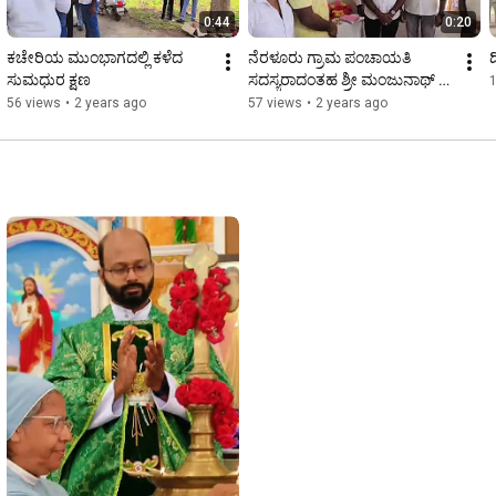
0:44
0:20
ಕಚೇರಿಯ ಮುಂಭಾಗದಲ್ಲಿ ಕಳೆದ 
ನೆರಳೂರು ಗ್ರಾಮ ಪಂಚಾಯತಿ 
ದ
ಸುಮಧುರ ಕ್ಷಣ
ಸದಸ್ಯರಾದಂತಹ ಶ್ರೀ ಮಂಜುನಾಥ್ 
ರವರು, ಶ್ರೀ ಅಂಬರೀಷ್ ರವರು, 
56 views
•
2 years ago
57 views
•
2 years ago
ಹಾಗೂ ಪ್ರವೀಣ್ ರವರ ನಡುವೆ