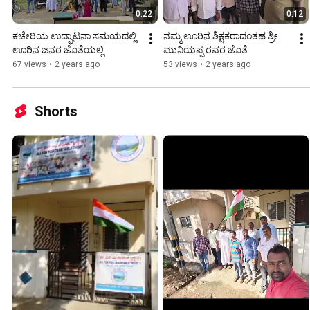
0:22
0:12
ಕಚೇರಿಯ ಉದ್ಘಾಟನಾ ಸಮಯದಲ್ಲಿ 
ನಮ್ಮ ಊರಿನ ಶಿಕ್ಷಕರಾದಂತಹ ಶ್ರೀ 
ಊರಿನ ಜನರ ಜೊತೆಯಲ್ಲಿ
ಮುನಿಯಪ್ಪ ರವರ ಜೊತೆ
67 views
•
2 years ago
53 views
•
2 years ago
Shorts