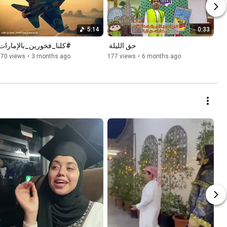
5:14
0:33
حق الليلة 
#كلنا_فخورين_بالإمارات 
170 views
•
3 months ago
177 views
•
6 months ago