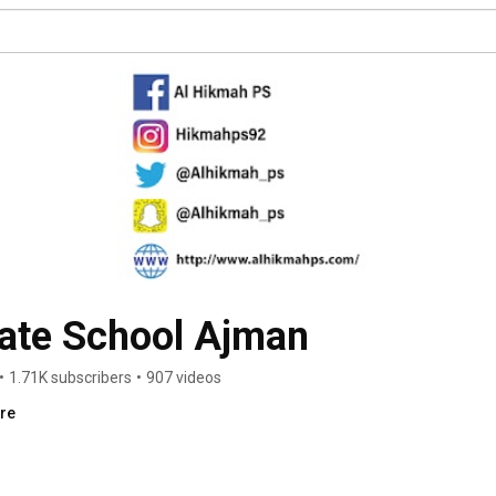
vate School Ajman
•
1.71K subscribers
•
907 videos
ore