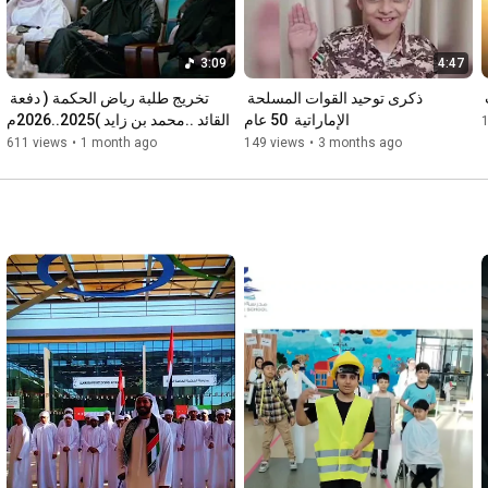
3:09
4:47
ذكرى توحيد القوات المسلحة 
تخريج طلبة رياض الحكمة ( دفعة 
الإماراتية  50 عام
القائد ..محمد بن زايد )2025..2026م
611 views
•
1 month ago
149 views
•
3 months ago