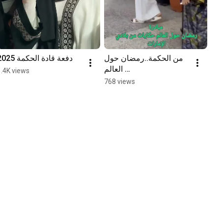
من الحكمة..رمضان حول 
دفعة قادة الحكمة 2025
العالم 
1.4K views
#مدرسة_الحكمة_الخاصة
768 views