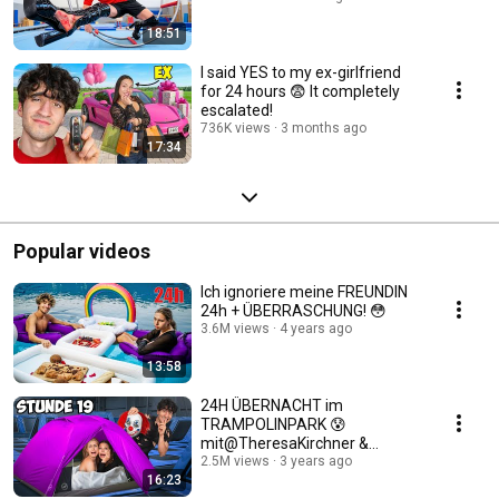
18:51
I said YES to my ex-girlfriend
for 24 hours 😨 It completely
escalated!
736K views
3 months ago
17:34
Popular videos
Ich ignoriere meine FREUNDIN
24h + ÜBERRASCHUNG! 😳
3.6M views
4 years ago
13:58
24H ÜBERNACHT im
TRAMPOLINPARK 😰
mit@TheresaKirchner &
@lucylacht
2.5M views
3 years ago
16:23