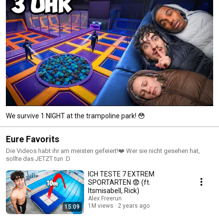
We survive 1 NIGHT at the trampoline park! 😳
Eure Favorits
Die Videos habt ihr am meisten gefeiert!❤️ Wer sie nicht gesehen hat,
sollte das JETZT tun :D
ICH TESTE 7 EXTREM
SPORTARTEN 😨 (ft.
Itsmisabell, Rick)
Alex Freerun
1M views
2 years ago
15:09