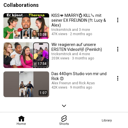
Collaborations
KISS💋 MARRY💍 KILL🔪 mit
seiner EX FREUNDIN (ft. Lucy &
Alex)
tricksmitrick and 3 more
47K views
2 months ago
13:08
Wir reagieren auf unsere
ERSTEN Videos!🤣 (Peinlich)
tricksmitrick and 4 more
203K views
3 months ago
17:54
Das 440qm Studio von mir und
Rick 😍
Alex Freerun and Rick Azas
42K views
9 months ago
1:07
Library
Home
Shorts