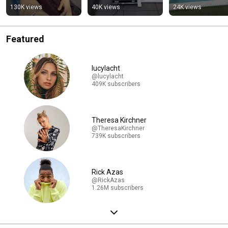
130K views
40K views
24K views
Featured
lucylacht
@lucylacht
409K subscribers
Theresa Kirchner
@TheresaKirchner
739K subscribers
Rick Azas
@RickAzas
1.26M subscribers