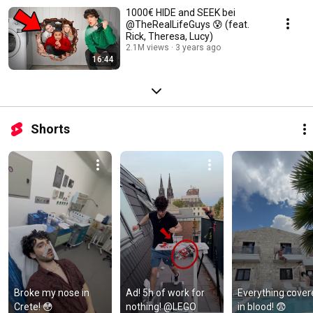
1000€ HIDE and SEEK bei
@TheRealLifeGuys 😰 (feat.
Rick, Theresa, Lucy)
2.1M views
3 years ago
16:44
Shorts
Broke my nose in 
Ad! 5h of work for 
Everything cover
Crete! 😳
nothing! @LEGO
in blood! 😨