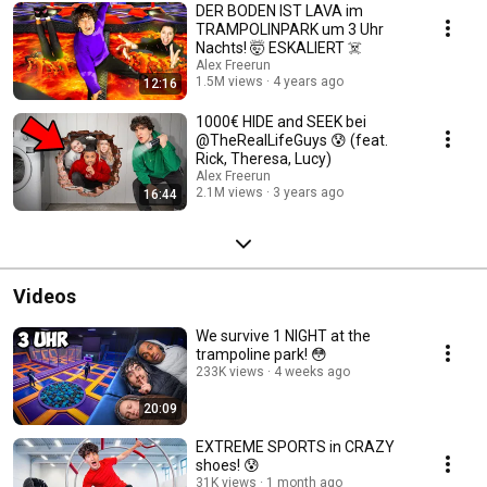
DER BODEN IST LAVA im
TRAMPOLINPARK um 3 Uhr
Nachts! 🤯 ESKALIERT ☠️
Alex Freerun
1.5M views
4 years ago
12:16
1000€ HIDE and SEEK bei
@TheRealLifeGuys 😰 (feat.
Rick, Theresa, Lucy)
Alex Freerun
2.1M views
3 years ago
16:44
Videos
We survive 1 NIGHT at the
trampoline park! 😳
233K views
4 weeks ago
20:09
EXTREME SPORTS in CRAZY
shoes! 😰
31K views
1 month ago