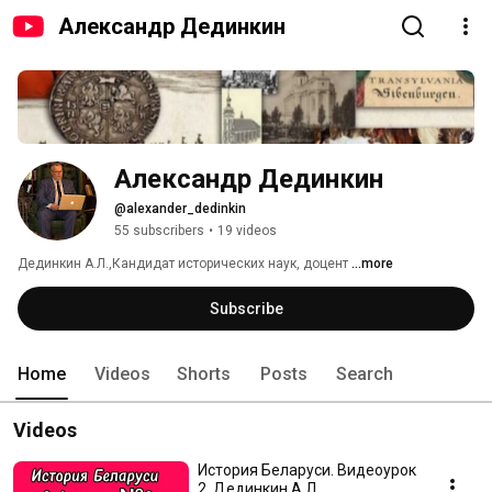
Александр Дединкин
Александр Дединкин
@alexander_dedinkin
55 subscribers
•
19 videos
Дединкин А.Л.,Кандидат исторических наук, доцент 
...more
Subscribe
Home
Videos
Shorts
Posts
Search
Videos
История Беларуси. Видеоурок
2. Дединкин А.Л.