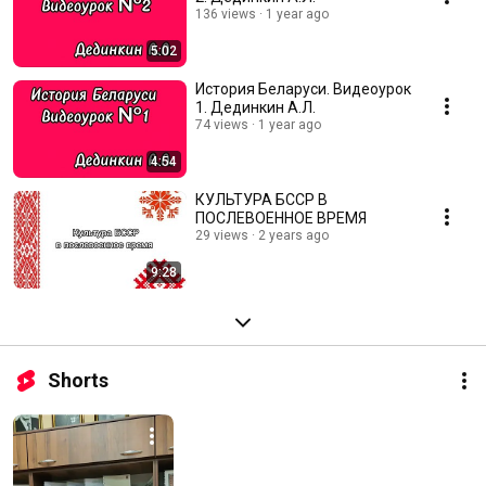
136 views
1 year ago
5:02
История Беларуси. Видеоурок
1. Дединкин А.Л.
74 views
1 year ago
4:54
КУЛЬТУРА БССР В
ПОСЛЕВОЕННОЕ ВРЕМЯ
29 views
2 years ago
9:28
Shorts