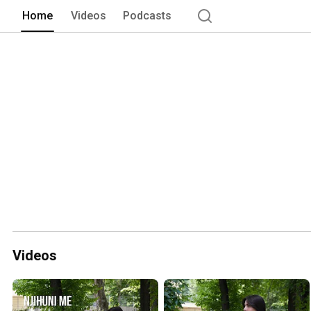
networking opportunities, we are dedica
Home
Videos
Podcasts
come. 
Videos