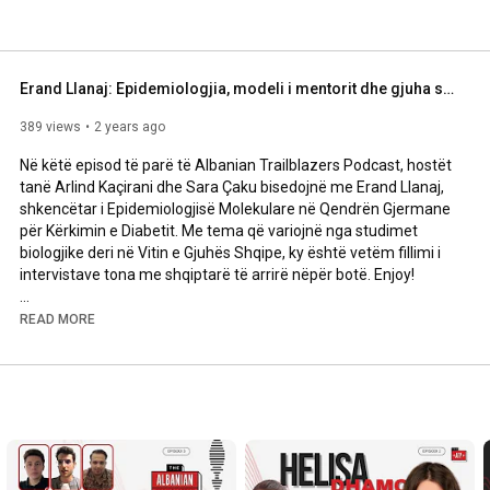
ted to creating a brighter future for generations to 
Erand Llanaj: Epidemiologjia, modeli i mentorit dhe gjuha shqipe (AT Podcast #1)
389 views
2 years ago
Në këtë episod të parë të Albanian Trailblazers Podcast, hostët 
tanë Arlind Kaçirani dhe Sara Çaku bisedojnë me Erand Llanaj, 
shkencëtar i Epidemiologjisë Molekulare në Qendrën Gjermane 
për Kërkimin e Diabetit. Me tema që variojnë nga studimet 
biologjike deri në Vitin e Gjuhës Shqipe, ky është vetëm fillimi i 
intervistave tona me shqiptarë të arrirë nëpër botë. Enjoy! 

Na ndiqni në Instagram: @albanian_trailblazers

READ MORE
Mësoni më shumë për Albanian Trailblazers në 
https://www.albaniantrailblazers.com/