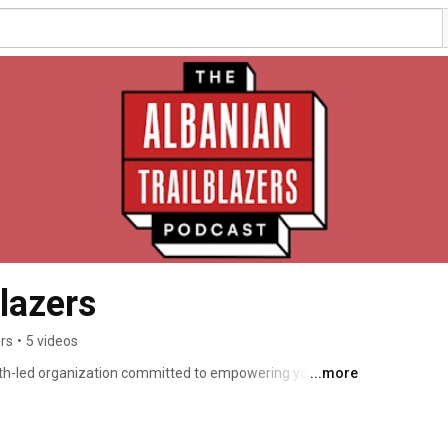
lazers
rs
•
5 videos
uth-led organization committed to empowering young 
...more
ols, resources, and support they need to unlock their full 
d ambitions. Through our comprehensive range of 
orship program, dynamic workshops, as well as 