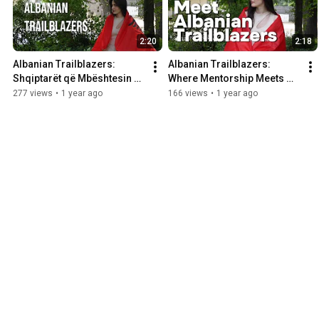
2:20
2:18
Albanian Trailblazers: 
Albanian Trailblazers: 
Shqiptarët që Mbështesin 
Where Mentorship Meets 
Shqiptarët
Community
277 views
•
1 year ago
166 views
•
1 year ago