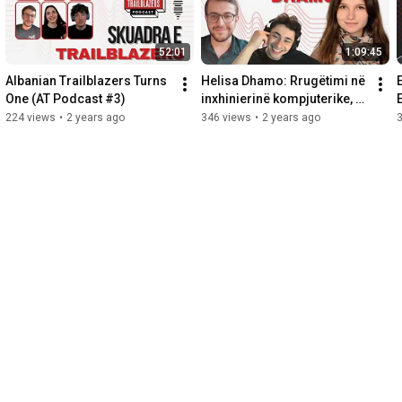
52:01
1:09:45
Albanian Trailblazers Turns 
Helisa Dhamo: Rrugëtimi në 
One (AT Podcast #3)
inxhinierinë kompjuterike, 
botën akademike dhe AI (AT 
224 views
•
2 years ago
346 views
•
2 years ago
Podcast #2)