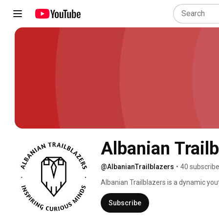
Albanian Trailb
@AlbanianTrailblazers
•
40 subscribe
Albanian Trailblazers is a dynamic yo
Albanians by providing them with the to
potential and achieve their dreams an
Subscribe
services, including an impactful ment