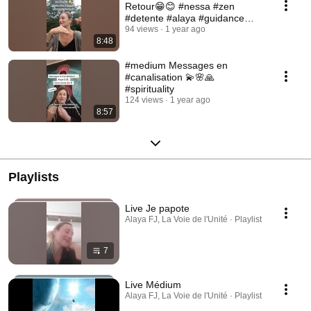
Retour😁😊 #nessa #zen
#detente #alaya #guidance
#accompagnement
94 views
1 year ago
8:48
#medium Messages en
#canalisation 💫🌸🙏
#spirituality
124 views
1 year ago
8:57
Playlists
Live Je papote
Alaya FJ, La Voie de l'Unité · Playlist
7
Live Médium
Alaya FJ, La Voie de l'Unité · Playlist