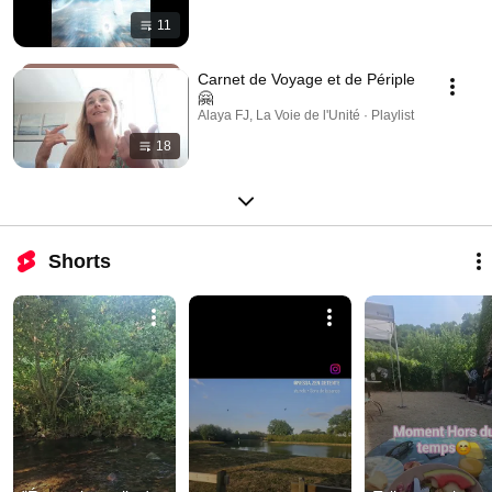
11
Carnet de Voyage et de Périple
🤗
Alaya FJ, La Voie de l'Unité · Playlist
18
Shorts