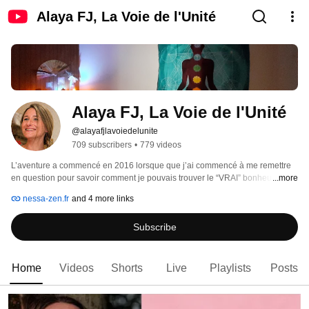
Alaya FJ, La Voie de l'Unité
Alaya FJ, La Voie de l'Unité
@alayafjlavoiedelunite
709 subscribers
•
779 videos
L’aventure a commencé en 2016 lorsque que j’ai commencé à me remettre 
en question pour savoir comment je pouvais trouver le “VRAI” bonheur qui 
...more
pour moi se trouve à l’intérieur de nous-même et non à l’extérieur. 
nessa-zen.fr
and 4 more links
Subscribe
Home
Videos
Shorts
Live
Playlists
Posts