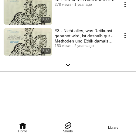
278 views
1 year ago
3:33
#3 - Nicht alles, was Reitkunst
genannt wird, ist deshalb gut -
Methoden und Ethik damals
und heute
153 views
2 years ago
3:18
Library
Home
Shorts