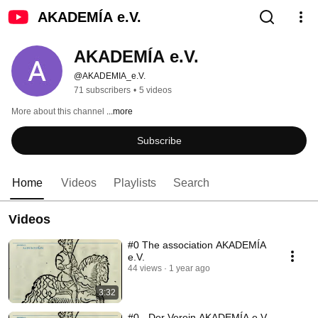
AKADEMÍA e.V.
AKADEMÍA e.V.
@AKADEMIA_e.V.
71 subscribers
•
5 videos
More about this channel
...more
Subscribe
Home
Videos
Playlists
Search
Videos
#0 The association AKADEMÍA
e.V.
44 views
1 year ago
3:32
#0 - Der Verein AKADEMÍA e.V.