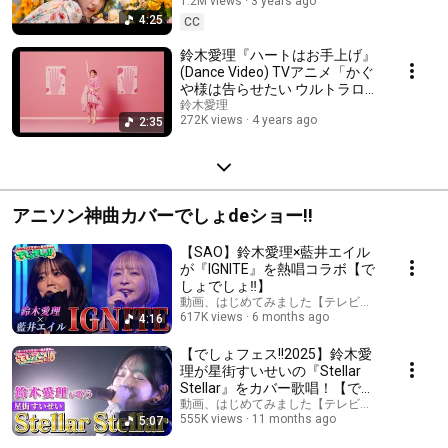
1.2M views
3 years ago
4:25
CC
鈴木愛理『ハートはお手上げ』
(Dance Video) TVアニメ「かぐ
や様は告らせたい ウルトラロマ
ンティック 」ED主題歌
鈴木愛理
272K views
4 years ago
2:35
アニソン神曲カバーでしょdeショー!!
【SAO】鈴木愛理×藍井エイル
が『IGNITE』を熱唱コラボ【で
しょでしょ‼】
動画、はじめてみました【テレビ朝日公式】
617K views
6 months ago
4:16
【でしょフェス!!2025】鈴木愛
理が星街すいせいの『Stellar
Stellar』をカバー歌唱！【でし
ょでしょ‼】
動画、はじめてみました【テレビ朝日公式】
555K views
11 months ago
5:07