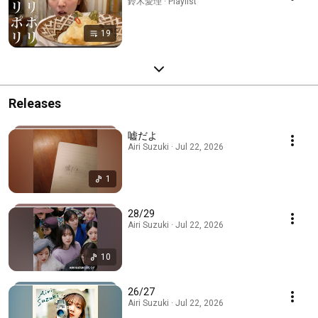
鈴木愛理 · Playlist
19
Releases
嘘だよ
Airi Suzuki · Jul 22, 2026
1
28/29
Airi Suzuki · Jul 22, 2026
10
26/27
Airi Suzuki · Jul 22, 2026