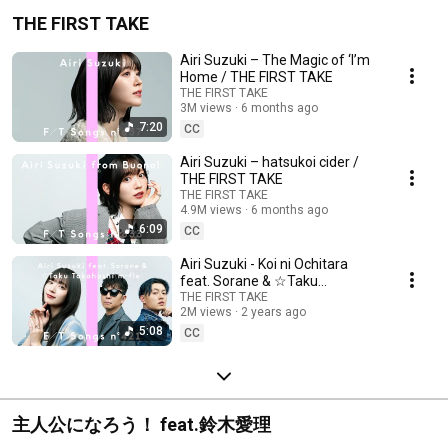
THE FIRST TAKE
Airi Suzuki – The Magic of ‘I’m
Home / THE FIRST TAKE
THE FIRST TAKE
3M views
6 months ago
7:20
CC
Airi Suzuki – hatsukoi cider /
THE FIRST TAKE
THE FIRST TAKE
4.9M views
6 months ago
6:09
CC
Airi Suzuki - Koi ni Ochitara
feat. Sorane & ☆Taku
Takahashi (m-flo) / THE FIRST
THE FIRST TAKE
2M views
2 years ago
TAKE
5:08
CC
主人公になろう！ feat.鈴木愛理