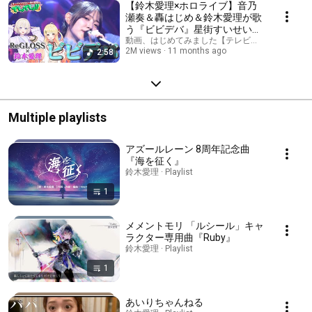
【鈴木愛理×ホロライブ】音乃
瀬奏＆轟はじめ＆鈴木愛理が歌
う『ビビデバ』星街すいせい
【でしょでしょ‼】
動画、はじめてみました【テレビ朝日公式】
2M views
11 months ago
2:58
Multiple playlists
アズールレーン 8周年記念曲
『海を征く』
鈴木愛理 · Playlist
1
メメントモリ 「ルシール」キャ
ラクター専用曲『Ruby』
鈴木愛理 · Playlist
1
あいりちゃんねる