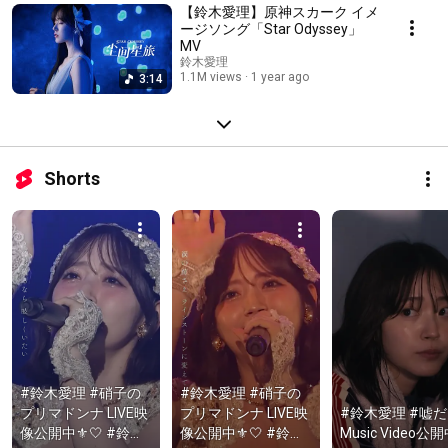
【鈴木愛理】原神スカーク イメ
ージソング「Star Odyssey」
MV
鈴木愛理
1.1M views
1 year ago
3:14
Shorts
#鈴木愛理 #硝子の
#鈴木愛理 #硝子の
プリマドンナ LIVE映
プリマドンナ LIVE映
#鈴木愛理 #嘘だ
像公開中⚜️🤍 #鈴木
像公開中⚜️🤍 #鈴木
Music Video公開