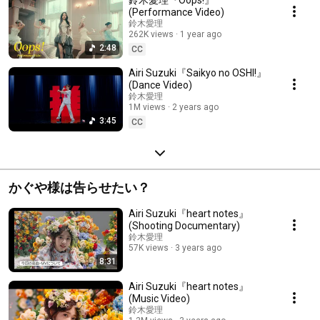
(Performance Video)
鈴木愛理
262K views
1 year ago
2:48
CC
Airi Suzuki『Saikyo no OSHI!』
(Dance Video)
鈴木愛理
1M views
2 years ago
3:45
CC
かぐや様は告らせたい？
Airi Suzuki『heart notes』
(Shooting Documentary)
鈴木愛理
57K views
3 years ago
8:31
Airi Suzuki『heart notes』
(Music Video)
鈴木愛理