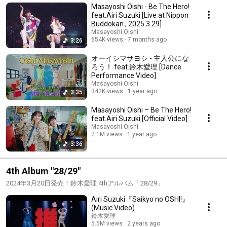
Masayoshi Oishi - Be The Hero!
feat.Airi Suzuki [Live at Nippon
Buddokan , 2025.3.29]
Masayoshi Oishi
654K views
7 months ago
3:26
オーイシマサヨシ - 主人公にな
ろう！ feat.鈴木愛理 [Dance
Performance Video]
Masayoshi Oishi
342K views
1 year ago
3:35
Masayoshi Oishi – Be The Hero!
feat.Airi Suzuki [Official Video]
Masayoshi Oishi
2.1M views
1 year ago
3:36
4th Album "28/29"
2024年3月20日発売！鈴木愛理 4thアルバム「28/29」
Airi Suzuki『Saikyo no OSHI!』
(Music Video)
鈴木愛理
5.5M views
2 years ago