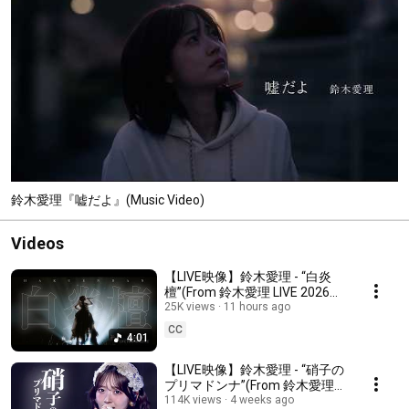
鈴木愛理『嘘だよ』(Music Video)
Videos
【LIVE映像】鈴木愛理 - “白炎
檀”(From 鈴木愛理 LIVE 2026
llBias by usll)
25K views
11 hours ago
CC
4:01
【LIVE映像】鈴木愛理 - “硝子の
プリマドンナ”(From 鈴木愛理
LIVE 2026 ll:Bias by us:ll)
114K views
4 weeks ago