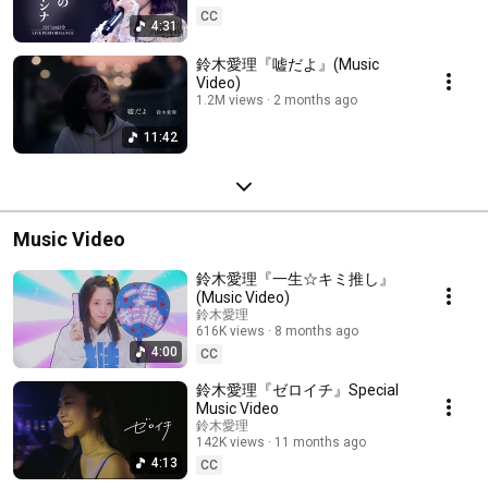
CC
4:31
鈴木愛理『嘘だよ』(Music
Video)
1.2M views
2 months ago
11:42
Music Video
鈴木愛理『一生☆キミ推し』
(Music Video)
鈴木愛理
616K views
8 months ago
4:00
CC
鈴木愛理『ゼロイチ』Special
Music Video
鈴木愛理
142K views
11 months ago
4:13
CC