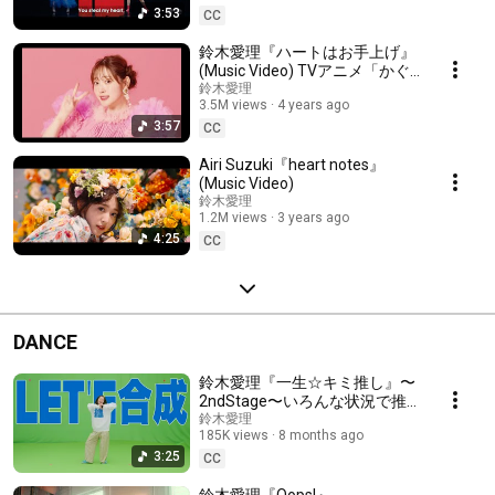
3:53
CC
鈴木愛理『ハートはお手上げ』
(Music Video) TVアニメ「かぐ
や様は告らせたい-ウルトラロ
鈴木愛理
3.5M views
4 years ago
マンティック-」ED主題歌
3:57
CC
Airi Suzuki『heart notes』
(Music Video)
鈴木愛理
1.2M views
3 years ago
4:25
CC
DANCE
鈴木愛理『一生☆キミ推し』〜
2ndStage〜いろんな状況で推
しを踊らせろVer.
鈴木愛理
185K views
8 months ago
3:25
CC
鈴木愛理『Oops!』