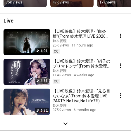
愛理LIVE2026 #バイ
愛理LIVE2026 #バイ
75K views
47K views
17K views
アスバイアス
アスバイアス
Live
【LIVE映像】鈴木愛理 - “白炎
檀”(From 鈴木愛理 LIVE 2026
llBias by usll)
鈴木愛理
25K views
11 hours ago
4:01
CC
【LIVE映像】鈴木愛理 - “硝子の
プリマドンナ”(From 鈴木愛理
LIVE 2026 ll:Bias by us:ll)
鈴木愛理
114K views
4 weeks ago
4:31
CC
【LIVE映像】鈴木愛理 - “見る目
ないなぁ”(From 鈴木愛理 LIVE
PARTY No Live,No Life??!)
鈴木愛理
375K views
6 months ago
6:32