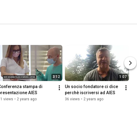
3:12
1:07
Conferenza stampa di 
Un socio fondatore ci dice 
presentazione AIES
perchè iscriversi ad AIES
71 views
•
2 years ago
36 views
•
2 years ago