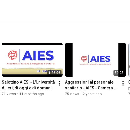
1:26:06
59:28
Salottino AIES  - L'Università 
Aggressioni al personale 
di ieri, di oggi e di domani
sanitario - AIES - Camera 
dei Deputati 13 Marzo 2024
71 views
•
11 months ago
75 views
•
2 years ago