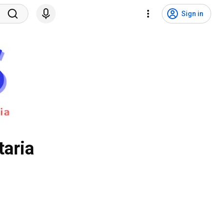
Sign in
taria