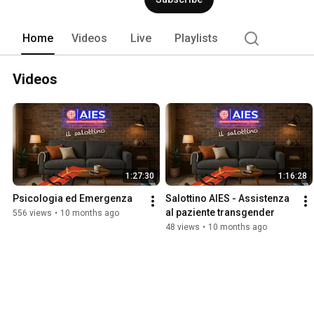
Home
Videos
Live
Playlists
Videos
1:27:30
1:16:28
Psicologia ed Emergenza
Salottino AIES - Assistenza 
al paziente transgender
556 views
•
10 months ago
48 views
•
10 months ago