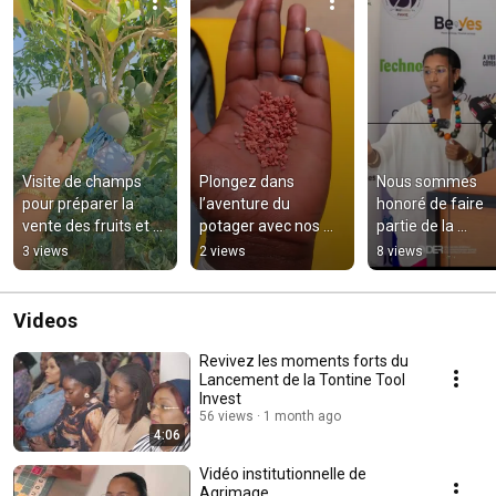
Visite de champs 
Plongez dans 
Nous sommes 
pour préparer la 
l’aventure du 
honoré de faire 
vente des fruits et 
potager avec nos 
partie de la 
legumes
différentes 
délégation de la 
3 views
2 views
8 views
semences ! 🌱🌼 
@dersenegal
Qu’il s’agisse de 
tomate
Videos
Revivez les moments forts du
Lancement de la Tontine Tool
Invest
56 views
1 month ago
4:06
Vidéo institutionnelle de
Agrimage