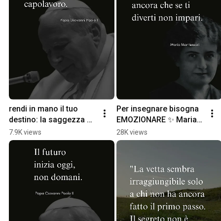
rendi in mano il tuo 
Per insegnare bisogna 
destino: la saggezza di 
EMOZIONARE ✨ Maria 
Giovanni Paolo II 
Montessori #Shorts
7.9K views
28K views
#Shorts