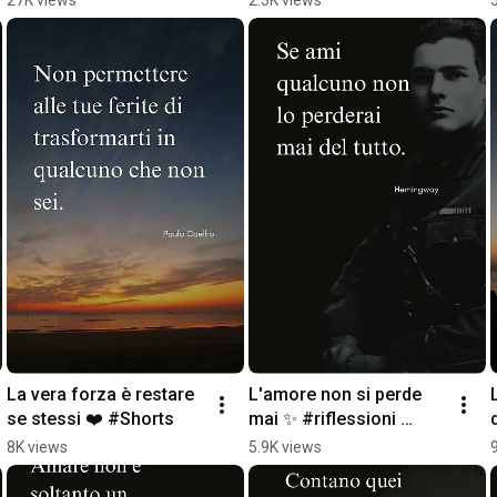
#Shorts
La vera forza è restare 
L'amore non si perde 
se stessi ❤️ #Shorts
mai ✨ #riflessioni 
#shorts
8K views
5.9K views