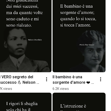
Il VERO segreto del 
Il bambino è una 
successo 💪 Nelson 
sorgente d'amore ❤️ 
Mandela #Shorts
Maria Montessori 
7K views
6.2K views
#Shorts