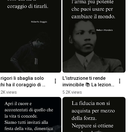
I rigori li sbaglia solo 
L'istruzione ti rende 
chi ha il coraggio di 
invincibile 📚 La lezione 
tirarli ⚽️ Roberto Baggio 
di Nelson Mandela 
12K views
5.2K views
#shorts
#Shorts