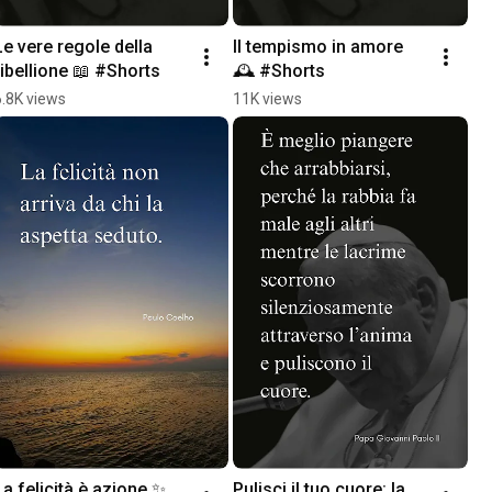
Le vere regole della 
Il tempismo in amore 
ribellione 📖 #Shorts
🕰️ #Shorts
6.8K views
11K views
La felicità è azione ✨ 
Pulisci il tuo cuore: la 