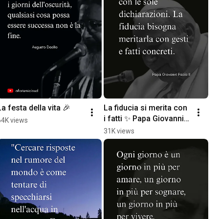
La festa della vita 🎉
La fiducia si merita con 
i fatti ✨ Papa Giovanni 
64K views
Paolo II #Shorts
31K views