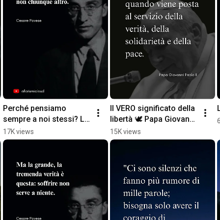
Perché pensiamo 
Il VERO significato della 
sempre a noi stessi? La 
libertà 🕊️ Papa Giovanni 
risposta di Cesare 
Paolo II #Shorts
17K views
15K views
Pavese 🧠 #shortsitalia