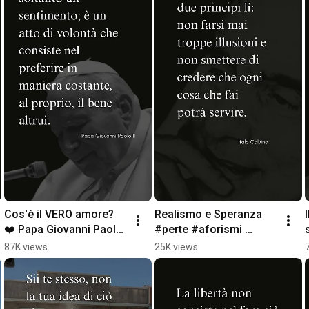
Cos'è il VERO amore? 
Realismo e Speranza  
❤️ Papa Giovanni Paolo 
#perte #aforismi 
II #Shorts
#citazioni  #frasi
87K views
25K views