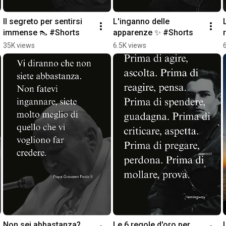
Il segreto per sentirsi 
L'inganno delle 
immense 👠 #Shorts
apparenze ✨ #Shorts
35K views
6.5K views
Non sei abbastanza? 
Le 6 regole d'oro per 