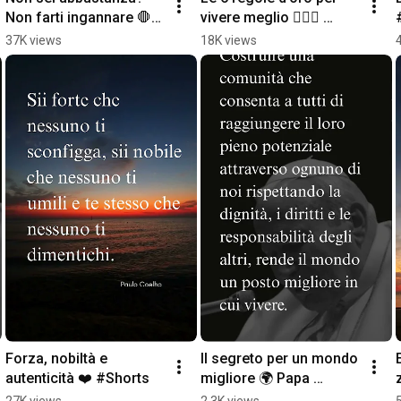
Non farti ingannare 🛑 
vivere meglio 🧘‍♂️✨ 
#Shorts
#Saggezza
37K views
18K views
Forza, nobiltà e 
Il segreto per un mondo 
autenticità ❤️ #Shorts
migliore 🌍 Papa 
Giovanni Paolo II 
27K views
2.3K views