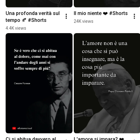
Una profonda verità sul 
Il mio niente ❤️ #Shorts
tempo 🍂 #Shorts
24K views
4.4K views
Ci si abitua davvero al 
L'amore si impara? ❤️ 