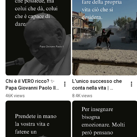
Chi è il VERO ricco? ✨ 
L'unico successo che 
Papa Giovanni Paolo II 
conta nella vita | 
#Shorts
Aforismi
46K views
8.4K views