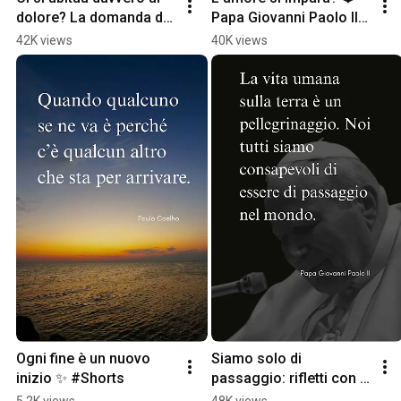
dolore? La domanda di 
Papa Giovanni Paolo II 
Cesare Pavese 🖤 
#Shorts
42K views
40K views
#shorts
Ogni fine è un nuovo 
Siamo solo di 
inizio ✨ #Shorts
passaggio: rifletti con 
Papa Wojtyła ⏳ #Shorts
5.2K views
48K views