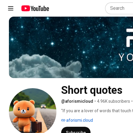
Short quotes
@aforismicloud
•
4.96K subscribers
•
"If you are a lover of words that touch th
with carefully selected phrases, apho
aforismi.cloud
relaxing music. A journey into the worl
Subscribe and share your thoughts in
Subscribe