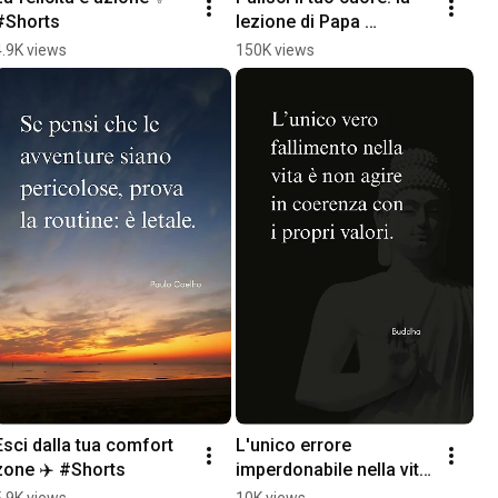
#Shorts
lezione di Papa 
Giovanni Paolo II ✨ 
4.9K views
150K views
#Shorts
Esci dalla tua comfort 
L'unico errore 
zone ✈️ #Shorts
imperdonabile nella vita 
🚫
5.9K views
10K views