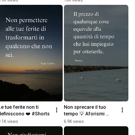
Le tue ferite non ti 
Non sprecare il tuo 
definiscono ❤️ #Shorts
tempo 💡 Aforismi 
#Shorts
9.1K views
6.9K views