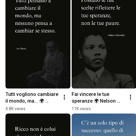
Tutti vogliono cambiare 
Fai vincere le tue 
il mondo, ma... 🌍 
speranze 🌍 Nelson 
#Shorts
Mandela #Shorts
4.8K views
11K views