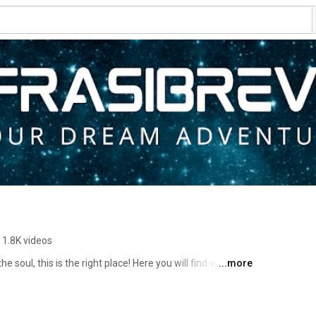
1.8K videos
e soul, this is the right place! Here you will find videos 
...more
risms and quotes, accompanied by evocative images and 
d of thought and beauty, to find inspiration and wisdom. 
 the comments!" 