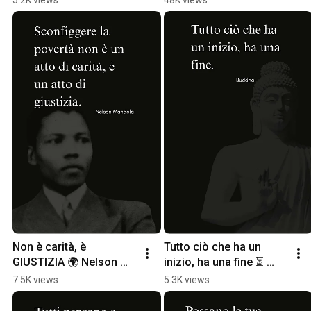
Non è carità, è 
Tutto ciò che ha un 
GIUSTIZIA 🌍 Nelson 
inizio, ha una fine ⏳ 
Mandela #Shorts
#shorts #buddha
7.5K views
5.3K views