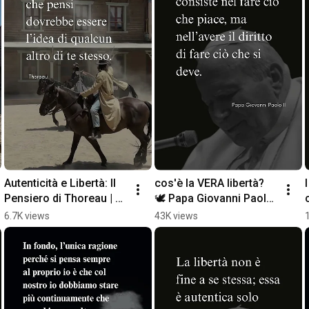
Autenticità e Libertà: Il 
cos'è la VERA libertà? 
Pensiero di Thoreau | 
🕊️ Papa Giovanni Paolo 
Aforismi
II #Shorts
6.7K views
43K views