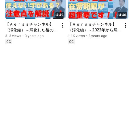
4:49
4:46
【Ａｅｒａｓチャンネル】
【Ａｅｒａｓチャンネル】
（帰化編）～帰化した後の
（帰化編）～2022年から帰化
『名前』について注意点を解
審査の新基準『在留期限』に
313 views
•
3 years ago
1.1K views
•
3 years ago
説します。～
ついて解説します～
CC
CC