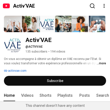
Activ'VAE
Activ'VAE
@ACTIVVAE
135 subscribers
•
194 videos
On vous accompagne à obtenir un diplôme en VAE reconnu par l'Etat. Si 
vous voulez transformer votre expérience professionnelle en un diplôme , 
...more
vous êtes au bon endroit. N'hésitez pas à nous poser des questions et à 
activvae.com
demander votre premier rendez-vous offert sur activvae.com 
Subscribe
Home
Videos
Shorts
Playlists
Posts
Search
This channel doesn't have any content