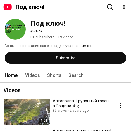
Под ключ!
Под ключ!
@Zr-pk
81 subscribers
•
19 videos
Во имя процветания вашего сада и участка! 
...more
Subscribe
Home
Videos
Shorts
Search
Videos
Автополив + рулонный газон
в Рощино 🍀💧
85 views
2 years ago
1:01
Автополив - наша экспертиза!