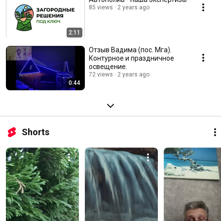
85 views
2 years ago
2:11
Отзыв Вадима (пос. Мга).
Контурное и праздничное
освещение.
72 views
2 years ago
0:44
Shorts