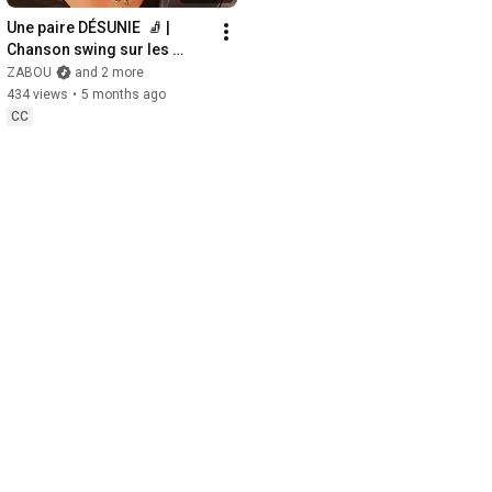
Une paire DÉSUNIE  🧦 | 
Chanson swing sur les 
chaussettes perdues | 
ZABOU
and 2 more
Zabou (Clip Officiel)
434 views
•
5 months ago
CC