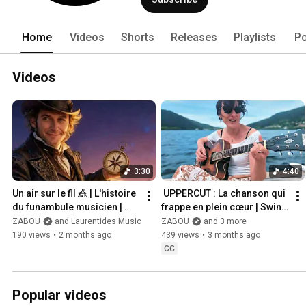
Home
Videos
Shorts
Releases
Playlists
Po
Videos
3:30
4:40
Un air sur le fil 🎪 | L'histoire 
 UPPERCUT : La chanson qui 
du funambule musicien | 
frappe en plein cœur | Swing 
Clip Animation | Zabou 
Jazz Français | Zabou 
ZABOU
and Laurentides Music
ZABOU
and 3 more
MaZic
MaZic
190 views
•
2 months ago
439 views
•
3 months ago
CC
Popular videos