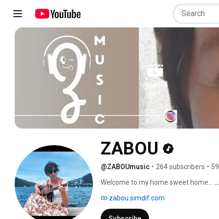
ZABOU
@ZABOUmusic
•
264 subscribers
•
59
Welcome to my home sweet home... 
.
zabou.simdif.com
Subscribe