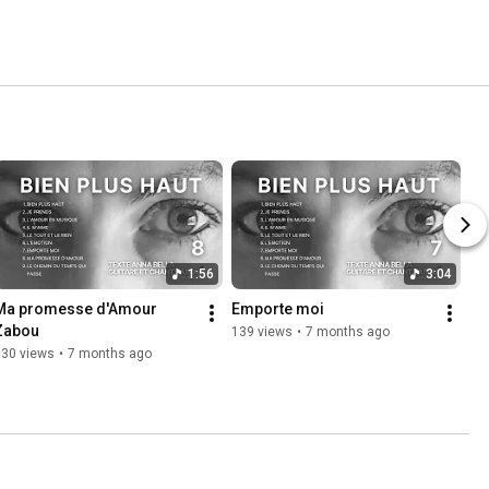
1:56
3:04
Ma promesse d'Amour 
Emporte moi
Zabou
139 views
•
7 months ago
130 views
•
7 months ago