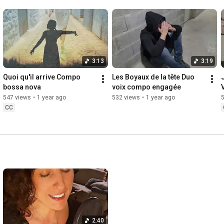
3:13
3:19
Quoi qu'il arrive Compo 
Les Boyaux de la tête Duo 
bossa nova
voix compo engagée
547 views
•
1 year ago
532 views
•
1 year ago
CC
2:40