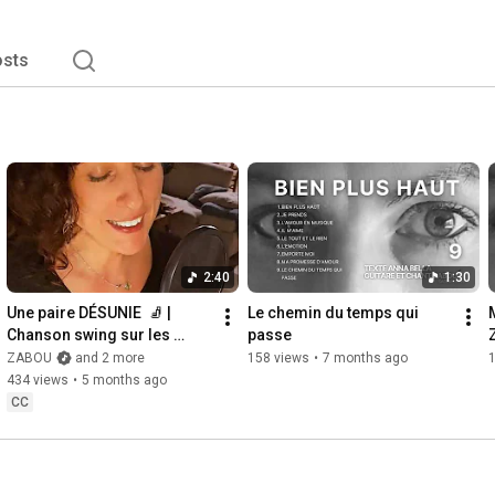
sts
2:40
1:30
Une paire DÉSUNIE  🧦 | 
Le chemin du temps qui 
Chanson swing sur les 
passe 
chaussettes perdues | 
ZABOU
and 2 more
158 views
•
7 months ago
Zabou (Clip Officiel)
434 views
•
5 months ago
CC