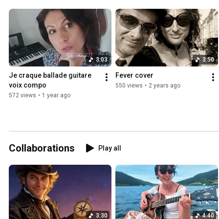
3:03
3:50
Je craque ballade guitare 
Fever cover 
voix compo
550 views
•
2 years ago
572 views
•
1 year ago
Collaborations
Play all
3:30
4:40