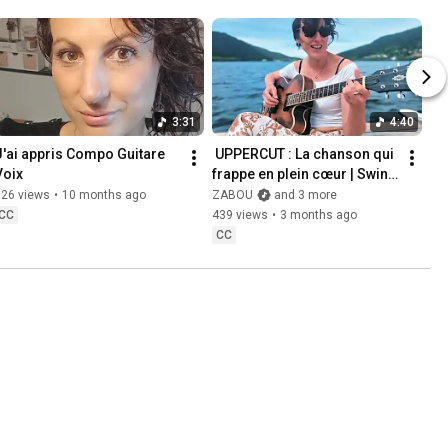
3:31
4:40
J'ai appris Compo Guitare 
 UPPERCUT : La chanson qui 
Voix
frappe en plein cœur | Swing 
Jazz Français | Zabou 
526 views
•
10 months ago
ZABOU
and 3 more
MaZic
CC
439 views
•
3 months ago
CC