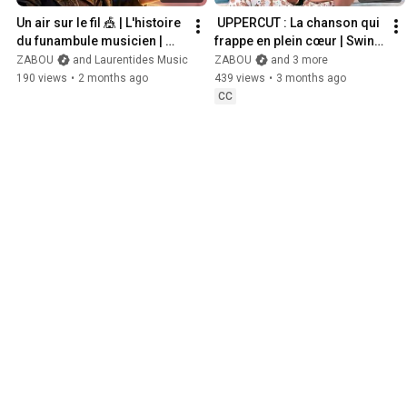
Un air sur le fil 🎪 | L'histoire 
 UPPERCUT : La chanson qui 
du funambule musicien | 
frappe en plein cœur | Swing 
Clip Animation | Zabou 
Jazz Français | Zabou 
ZABOU
and Laurentides Music
ZABOU
and 3 more
MaZic
MaZic
190 views
•
2 months ago
439 views
•
3 months ago
CC