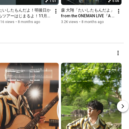
1:01
5:06
たいしたもんだよ！明後日か
森 大翔「たいしたもんだよ」
らツアーはじまるよ！11月の
from the ONEMAN LIVE『A 
バンド編成ツアー
day of YAMATO 69/25』＠渋
616 views
•
8 months ago
3.2K views
•
8 months ago
「REBORN」のチケット発売
谷WWWX 2025.06.06
中!! #guitar #ギター #ライブ 
#バンド #jpop