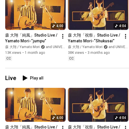
4:00
4:04
森 大翔「純風」Studio Live / 
森 大翔「祝祭」Studio Live / 
Yamato Mori-“jumpu”
Yamato Mori-“Shukusai”
森 大翔 / Yamato Mori
and UNIVERSAL MUSIC JAPAN
森 大翔 / Yamato Mori
and UNIVERSAL MUSIC JAPAN
13K views
•
1 month ago
38K views
•
3 months ago
CC
CC
Live
Play all
4:00
4:04
森 大翔「純風」Studio Live / 
森 大翔「祝祭」Studio Live / 