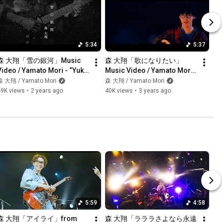
5:34
5:37
森 大翔「雪の銀河」Music 
森 大翔「歌になりたい」
Video / Yamato Mori - “Yuki 
Music Video / Yamato Mori - 
no Ginga”
“Uta Ni Naritai”
森 大翔 / Yamato Mori
森 大翔 / Yamato Mori
49K views
•
2 years ago
40K views
•
3 years ago
5:59
4:58
森 大翔「アイライ」from 
森 大翔「ラララさよなら永遠