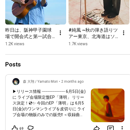
昨日は、阪神甲子園球
#純風 ~秋の弾き語りツ
場で開会式と第一試合
アー東京、北海道はソ
を観戦しました！選手
ールドとなりました！
1.2K views
1.7K views
達の一瞬に込められる
ありがとうございま
熱量と集中力に心踊
す！その他、5箇所はま
り、熱狂しっぱなしで
だ販売中です。ライブ
Posts
した！暑さに気をつけ
会場でお待ちしてま
て楽しんでいきましょ
す！！ #moriyamato #
う！ #森大翔 #栄冠は君
森大翔 #guitar
森 大翔 / Yamato Mori
•
2 months ago
に輝く
▶︎リリース情報 ┈┈┈┈┈┈┈┈┈┈ 6月5日(金)
に ライブ会場限定盤EP「薄明」 リリー
ス決定！💿✨ 今回のEP「薄明」は 6月5
日(金)のワンマンライブを皮切りに ライ
ブ会場の物販のみでの販売❗️ ＜収録曲＞
1.祝祭 2.純風 3.カケラ 4.22/22 5.ラウシ
PROA-101 ￥2,200(税込)
69