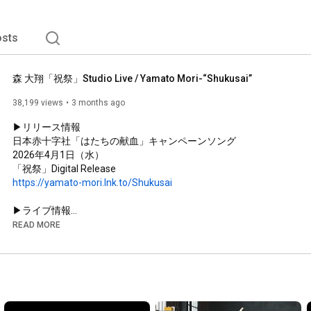
sts
森 大翔「祝祭」Studio Live / Yamato Mori-“Shukusai”
38,199 views
3 months ago
▶︎リリース情報

日本赤十字社「はたちの献血」キャンペーンソング

2026年4月1日（水）

https://yamato-mori.lnk.to/Shukusai
▶︎ライブ情報

森 大翔 LIVE「A day of YAMATO69/26」　

READ MORE
2026年6月9日（火）

会場：SHIBUYA PLEASURE PLEASURE

SOLD OUT！

追加公演

2026年6月5日(金)
