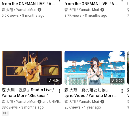
Cameraman：Yuya Mizukoshi, Yuya Tarui, Mizuki Sonoda

from the ONEMAN LIVE『A 
from the ONEMAN LIVE『A 
Camera Assistant：Ruka Yamaguchi

day of YAMATO 69/25』＠渋
day of YAMATO 69/25』＠渋
森 大翔 / Yamato Mori
森 大翔 / Yamato Mori
Colorist：Rikuto Tamura

谷WWWX 2025.06.06
谷WWWX 2025.06.06
5.5K views
•
8 months ago
3.7K views
•
8 months ago
7
Director：Nanami Ueno

Recording & Mixing Engineer：Tomoki Kagami

Production：629inc

Styling：Shuhei Kai

Hair&Make：Tomoyuki Suzuki

photo：Tetsuya Yamakawa

__________________

■森 大翔Profile 

2003年6月生まれの22歳。北海道・知床 羅臼町出身。 

4:04
5:00
小学6年の頃、従兄弟からの影響でギターを始める。インターネ
ットで様々なギタリストから影響を受け培ったギターテクニッ
森 大翔「祝祭」Studio Live / 
森 大翔「夏の落とし物」
クと、大自然で育まれた感性から生み出される楽曲を武器に、
Yamato Mori-“Shukusai”
Lyric Video / Yamato Mori - 
16歳の時にイギリス・ロンドンで行われた「Young Guitarist of 
“Natsu No Otoshimono”
“
森 大翔 / Yamato Mori
and UNIVERSAL MUSIC JAPAN
森 大翔 / Yamato Mori
the Year 2019 powered by Ernie Ball」（16歳以下のギタリスト
38K views
•
3 months ago
25K views
•
1 year ago
によるエレキギターの世界大会）に出場し、英国・米国など
CC
100人を対象とする審査を勝ち抜き優勝、世界一に輝く。

卓越圧巻のギター演奏と無垢な歌声、そして独創的なセンスで
作詞・作曲・アレンジまでサウンドをセルフプロデュースする