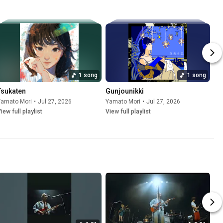
1 song
1 song
Tsukaten
Gunjounikki
Yamato Mori
•
Jul 27, 2026
Yamato Mori
•
Jul 27, 2026
iew full playlist
View full playlist