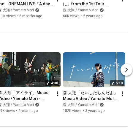
the　ONEMAN LIVE『A day 
に」from the 1st Tour 
of YAMATO 69/25』＠渋谷
”Mountain & 
森 大翔 / Yamato Mori
森 大翔 / Yamato Mori
WWWX 2025.06.06
Forest"@Shibuya WWW 
.1K views
•
8 months ago
66K views
•
2 years ago
2023.11.22
4:38
5:18
森 大翔「アイライ」Music 
森 大翔「たいしたもんだよ」
Video / Yamato Mori - 
Music Video / Yamato Mori - 
Airai”
“Taishitamondayo”
森 大翔 / Yamato Mori
森 大翔 / Yamato Mori
99K views
•
2 years ago
152K views
•
3 years ago