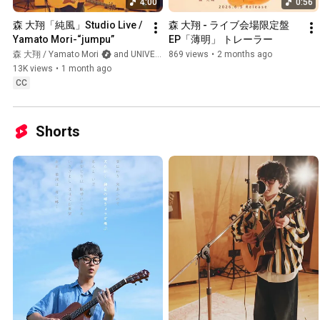
4:00
0:56
森 大翔「純風」Studio Live / 
森 大翔 - ライブ会場限定盤
Yamato Mori-“jumpu”
EP「薄明」 トレーラー
森 大翔 / Yamato Mori
and UNIVERSAL MUSIC JAPAN
869 views
•
2 months ago
13K views
•
1 month ago
CC
Shorts