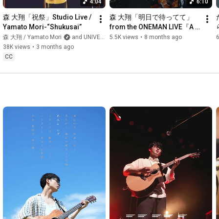
4:04
6:10
森 大翔「祝祭」Studio Live / 
森 大翔「明日で待ってて」
Yamato Mori-“Shukusai”
from the ONEMAN LIVE『A 
day of YAMATO 69/25』＠渋
森 大翔 / Yamato Mori
and UNIVERSAL MUSIC JAPAN
5.5K views
•
8 months ago
谷WWWX 2025.06.06
38K views
•
3 months ago
CC