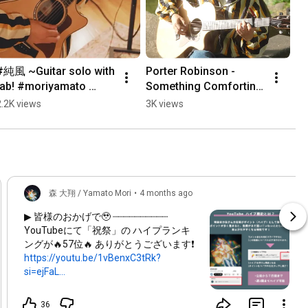
#純風 ~Guitar solo with 
Porter Robinson - 
tab! #moriyamato 
Something Comforting 
#acousticguitar
(Acoustic)本当に大好き
2.2K views
3K views
なアルバムの大好きな
曲！ #moriyamato 
#porterrobinson
森 大翔 / Yamato Mori
•
4 months ago
▶ 皆様のおかげで🥹 ┈┈┈┈┈┈┈┈┈┈
YouTubeにて「祝祭」の ハイプランキ
ングが🔥57位🔥 ありがとうございます❗️
https://youtu.be/1vBenxC3tRk?
si=ejFaL...
公開1週間の動画のみの ランキングです
ので ぜひ盛り上げてください〜💐
36