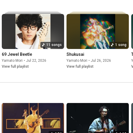
新世代の才能。

■森 大翔 関連リンク

Official HP：
https://www.yamato-mori.com/
Official Instagram：
https://www.instagram.com/yamatooo_mori/
Official X： 
https://twitter.com/yamatooo_guitar
11 songs
1 song
Official Staff X：
https://twitter.com/yamatomoristaff
YouTube Channel：
https://www.youtube.com/channel/UCLuj...
69 Jewel Beetle
Shukusai
Official TikTok 
https://www.tiktok.com/@yamatooo_guitar
Yamato Mori
•
Jul 22, 2026
Yamato Mori
•
Jul 26, 2026
View full playlist
View full playlist
V
#森大翔
#祝祭
#はたちの献血