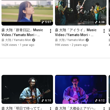
会場：大阪 Music Club JANUS

開場 
18:15
 / 開演 
19:00
料金：一般指定席 ¥4,500（D別）

5:07
4:38
U-23指定席 ¥3,500（D別）

森 大翔「群青日記」Music 
森 大翔「アイライ」Music 
チケットプレイガイド先行中！

Video / Yamato Mori - 
Video / Yamato Mori - 
4月12日（日）
23:59
まで。

“Gunjo Nikki”（ABCテレビ・
“Airai”
森 大翔 / Yamato Mori
森 大翔 / Yamato Mori
ローソン：
https://l-tike.com/artist/00000000093...
テレビ朝日系ドラマ「マイダ
162K views
•
1 year ago
99K views
•
2 years ago
イアリー」挿入歌）
＊U-23指定席は公演当日に23歳以下のお客様用のチケットにな
ります。ご入場時、身分証の確認を行います。身分証の確認が
取れない場合、一般スタンディングとの差額￥1,000をお支払い
いただきます。

__________________

Vo.Ag ：Yamato Mori

Producer：Yuya Hara

6:10
6:12
Production Assistant：Konatsu Kameyama

Director of Photography：Tomoka Sado

森 大翔「明日で待ってて」
森 大翔「大都会とアゲハ」