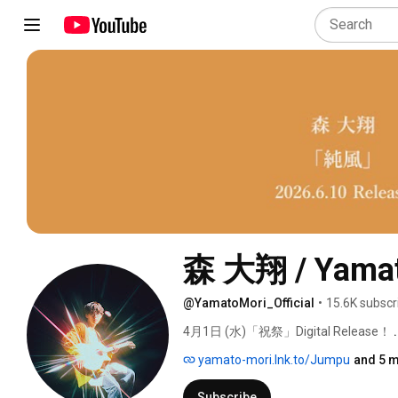
森 大翔 / Yamat
@YamatoMori_Official
•
15.6K subscr
4月1日 (水)「祝祭」Digital Release！ 
yamato-mori.lnk.to/Jumpu
and 5 m
Subscribe