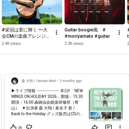
#栄冠は君に輝く 〜大
Guitar boogie風　# 
会CMの楽曲アレンジと
#moriyamato #guitar
歌唱を担当させていた
2.4K views
2.3K views
だいてます！組み合わ
せも決まり、開会式ま
であと4日！北海道出身
として地元代表はもち
ろん、全国の高校球児
の皆さんを応援します
森 大翔 / Yamato Mori
•
2 months ago
🔥#森大翔
▶︎ライブ情報 ┈┈┈┈┈┈┈┈┈┈ 本日❗️ 「NEW
WINGS ON HOLIDAY 2026」開場：
15:30
開演：
16:00
🎪銕仙会能楽研修所（青
山） ▼出演者 森 大翔 / 眞名子 新 /
Back to the Holiday グッズ販売はCDのみ
ワンマンライブのチケットの販売は ご
ざいません！ キャッシュレス可能
36