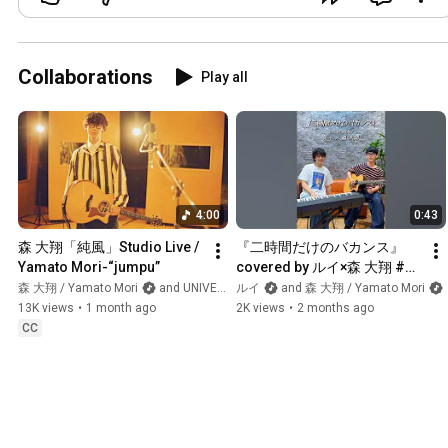
Collaborations
Play all
4:00
0:43
森 大翔「純風」Studio Live / 
『二時間だけのバカンス』
Yamato Mori-“jumpu”
covered by ルイ×森 大翔 #シ
ンガーソングライター #弾き
森 大翔 / Yamato Mori
and UNIVERSAL MUSIC JAPAN
ルイ
and 森 大翔 / Yamato Mori
語り
13K views
•
1 month ago
2K views
•
2 months ago
CC