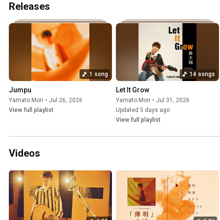
Releases
1 song
14 songs
Jumpu
Let It Grow
Yamato Mori
•
Jul 26, 2026
Yamato Mori
•
Jul 31, 2026
View full playlist
Updated 5 days ago
View full playlist
Videos