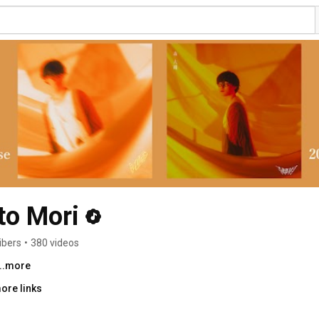
o Mori
ibers
•
380 videos
...more
ore links