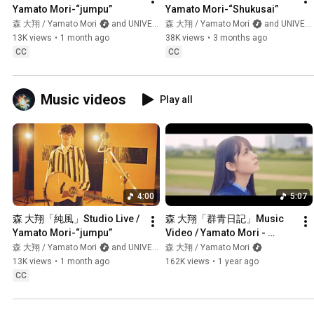
Yamato Mori-“jumpu”
Yamato Mori-“Shukusai”
森 大翔 / Yamato Mori
and UNIVERSAL MUSIC JAPAN
森 大翔 / Yamato Mori
and UNIVERSAL MUSIC JAPAN
13K views
•
1 month ago
38K views
•
3 months ago
CC
CC
Music videos
Play all
4:00
5:07
森 大翔「純風」Studio Live / 
森 大翔「群青日記」Music 
Yamato Mori-“jumpu”
Video / Yamato Mori - 
“Gunjo Nikki”（ABCテレビ・
森 大翔 / Yamato Mori
and UNIVERSAL MUSIC JAPAN
森 大翔 / Yamato Mori
テレビ朝日系ドラマ「マイダ
13K views
•
1 month ago
162K views
•
1 year ago
イアリー」挿入歌）
CC