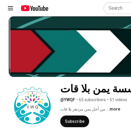
ة يمن بلا قات
@YWQF
•
65 subscribers
•
51 videos
...more
من أجل يمن مزدهر بلا قات 
Subscribe