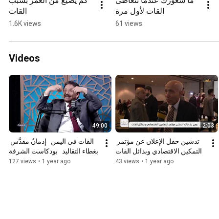
ما شعورك عندما تتعاطى 
كم يضيغ من العمر بسبب 
القات لأول مرة
القات
1.6K views
61 views
Videos
49:00
2:03
تدشين حفل الإعلان عن مؤتمر 
القات في اليمن   إدمانٌ مقدَّس 
التمكين الاقتصادي وبدائل القات
بغطاء التقاليد   بودكاست الشرفة
127 views
•
1 year ago
43 views
•
1 year ago