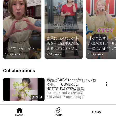
言葉に出来ない気持
【がまだす】っ
ちを今日は手紙で伝
が出来ました 明
ライブ ハイライト
えるね君に #どんな
一緒にがまだし
言葉で #YES佐藤栞 
こ〜✨️#YES佐藤
1.5K views
204 views
1.5K views
#いえす佐藤栞
いえす佐藤栞
Collaborations
織姫とBABY feat. 汐れいら/ね
ぐせ。 COVER by.
HOTTSUN&YES!佐藤栞
HOTTSUN and YES!佐藤栞
835 views
7 months ago
3:54
Library
Home
Shorts