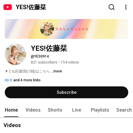
YES!佐藤栞
YES!佐藤栞
@YES0914
821 subscribers
•
154 videos
▼どね応援(投げ銭)はこちら 
...more
X
and 4 more links
Subscribe
Home
Videos
Shorts
Live
Playlists
Search
Videos