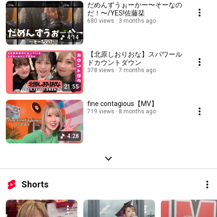
だめんずうぉーかー〜そーなの
だ！〜/YES!佐藤栞
680 views
3 months ago
4:14
【北原しおりおな】スパワール
ドカウントダウン
378 views
7 months ago
21:55
fine contagious【MV】
719 views
8 months ago
4:28
Shorts