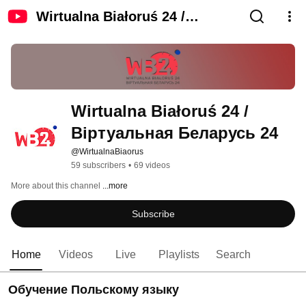
Wirtualna Białoruś 24 /
Віртуальная Беларусь 24
Wirtualna Białoruś 24 / 
Віртуальная Беларусь 24
@WirtualnaBiaorus
59 subscribers
•
69 videos
More about this channel
...more
Subscribe
Home
Videos
Live
Playlists
Search
Обучение Польскому языку